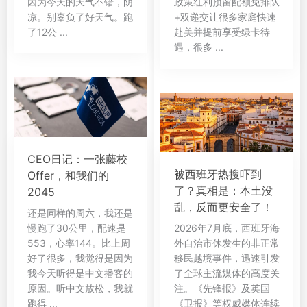
因为今天的天气不错，阴
政策红利预留配额免排队
凉。别辜负了好天气。跑
+双递交让很多家庭快速
了12公 ...
赴美并提前享受绿卡待
遇，很多 ...
CEO日记：一张藤校
被西班牙热搜吓到
Offer，和我们的
了？真相是：本土没
2045
乱，反而更安全了！
还是同样的周六，我还是
慢跑了30公里，配速是
2026年7月底，西班牙海
553，心率144。比上周
外自治市休发生的非正常
好了很多，我觉得是因为
移民越境事件，迅速引发
我今天听得是中文播客的
了全球主流媒体的高度关
原因。听中文放松，我就
注。《先锋报》及英国
跑得 ...
《卫报》等权威媒体连续