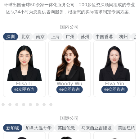
环球出国全球50余家一体化服务公司，200多位资深顾问组成的专业
团队24小时为您提供咨询服务，根据您的实际需求制定专属方案。
国内公司
深圳
北京
南京
上海
广州
苏州
中国香港
杭州
沈
Li
Woody Wu
Elva Yin
Candice 
咨询
立即咨询
立即咨询
立即咨
国际公司
新加坡
加拿大温哥华
英国伦敦
马来西亚吉隆坡
美国纽约