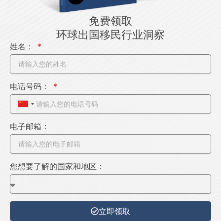
免费领取
环球出国移民行业洞察
姓名：
电话号码：
C
h
电子邮箱：
i
n
a
您想要了解的国家和地区：
+
8
6
立即领取