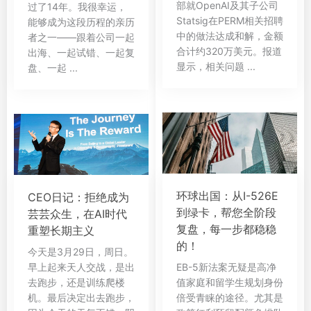
部就OpenAI及其子公司
过了14年。我很幸运，
Statsig在PERM相关招聘
能够成为这段历程的亲历
中的做法达成和解，金额
者之一——跟着公司一起
合计约320万美元。报道
出海、一起试错、一起复
显示，相关问题 ...
盘、一起 ...
环球出国：从I-526E
CEO日记：拒绝成为
到绿卡，帮您全阶段
芸芸众生，在AI时代
复盘，每一步都稳稳
重塑长期主义
的！
今天是3月29日，周日。
早上起来天人交战，是出
EB-5新法案无疑是高净
去跑步，还是训练爬楼
值家庭和留学生规划身份
机。最后决定出去跑步，
倍受青睐的途径。尤其是