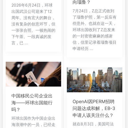
向瑙鲁？
2026年6月24日，环球
7月24日，Z总正式收到
出国武汉公司迎来了12
了瑙鲁护照，第一反应有
周年。没有宏大的舞台，
些意外。也就在这一天，
没有复杂的创意环节，但
环球出国收到了Z总发来
一张张合照、一顿热闹的
的一封密密麻麻的感谢
下午茶、一段真诚的发
信，信里记录着瑙鲁项目
言，已 ...
申请经历 ...
中国移民公司企业出
OpenAI因PERM招聘
海——环球出国能行
问题达成和解，EB-3
吗？
申请人该关注什么？
环球出国作为中国企业出
就在8月3日，美国司法
海浪潮中的一员，已经走