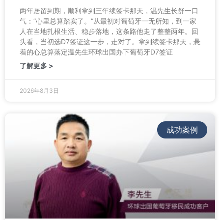
两年居留到期，顺利拿到三年续签卡那天，温先生长舒一口
气：”心里总算踏实了。”从最初对葡萄牙一无所知，到一家
人在当地扎根生活、稳步落地，这条路他走了整整两年。回
头看，当初选D7签证这一步，走对了。拿到续签卡那天，悬
着的心总算落定温先生环球出国办下葡萄牙D7签证
了解更多 >
2026年8月3日
成功案例