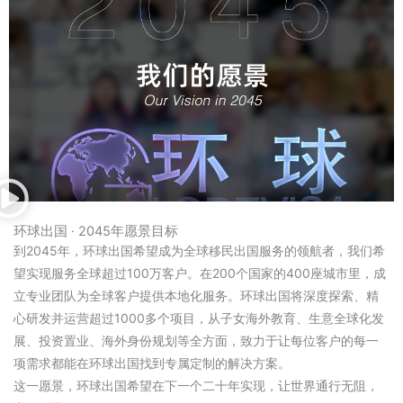
环球出国 · 2045年愿景目标
到2045年，环球出国希望成为全球移民出国服务的领航者，我们希
望实现服务全球超过100万客户。在200个国家的400座城市里，成
立专业团队为全球客户提供本地化服务。环球出国将深度探索、精
心研发并运营超过1000多个项目，从子女海外教育、生意全球化发
展、投资置业、海外身份规划等全方面，致力于让每位客户的每一
项需求都能在环球出国找到专属定制的解决方案。
这一愿景，环球出国希望在下一个二十年实现，让世界通行无阻，