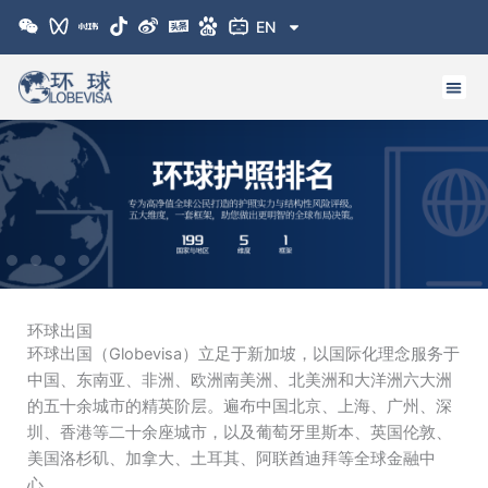
跳
EN
至
内
容
环球出国
环球出国（Globevisa）立足于新加坡，以国际化理念服务于
中国、东南亚、非洲、欧洲南美洲、北美洲和大洋洲六大洲
的五十余城市的精英阶层。遍布中国北京、上海、广州、深
圳、香港等二十余座城市，以及葡萄牙里斯本、英国伦敦、
美国洛杉矶、加拿大、土耳其、阿联酋迪拜等全球金融中
心。