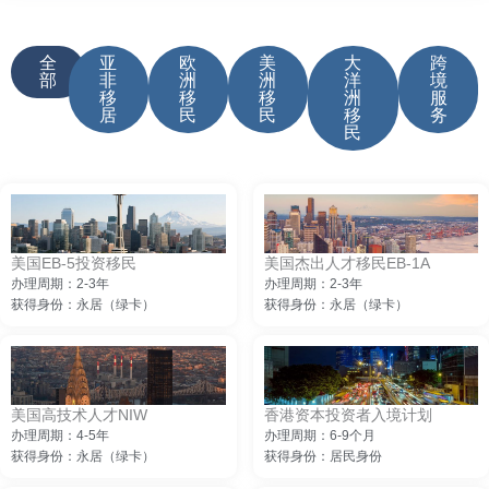
全
亚
欧
美
大
跨
部
非
洲
洲
洋
境
移
移
移
洲
服
居
民
民
移
务
民
美国EB-5投资移民
美国杰出人才移民EB-1A
办理周期：2-3年
办理周期：2-3年
获得身份：永居（绿卡）
获得身份：永居（绿卡）
美国高技术人才NIW
香港资本投资者入境计划
办理周期：4-5年
办理周期：6-9个月
获得身份：永居（绿卡）
获得身份：居民身份