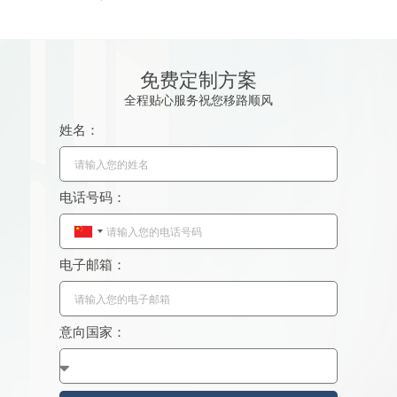
免费定制方案
全程贴心服务祝您移路顺风
姓名：
电话号码：
C
h
电子邮箱：
i
n
a
意向国家：
+
8
6