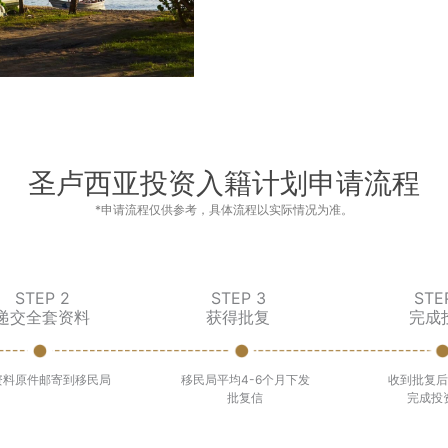
圣卢西亚投资入籍计划申请流程
*申请流程仅供参考，具体流程以实际情况为准。
STEP 2
STEP 3
STE
递交全套资料
获得批复
完成
资料原件邮寄到移民局
移民局平均4-6个月下发
收到批复后
批复信
完成投