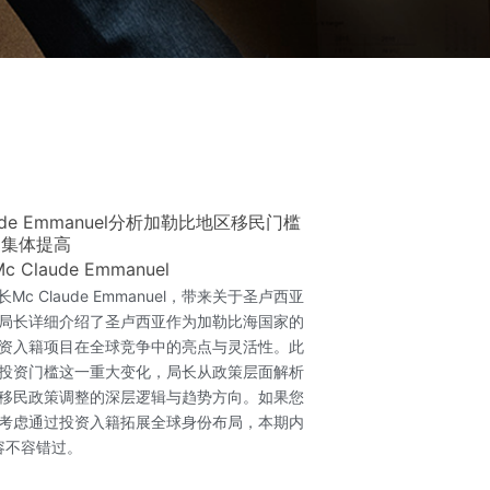
寻“加勒比之星”的品牌魅力与政策新篇章
laude Emmanuel
als》荣幸邀请到圣卢西亚投资移民局局长Mc Claude
解析这个被誉为“加勒比婴儿”却成长迅猛的投资入
成员，圣卢西亚凭借其连续10年蝉联“世界领
功将身份价值延伸至护照之外。Emmanuel
驱动国家经济增长、支持社会保障体系，并深
 框架建立“区域监管机构”以实现政策与定价统一
揭秘了即将实施的“5年内住满30天”居住要
西亚的真实“大使”，亲身感受这里的双语文
航线以及无限的投资机遇 。