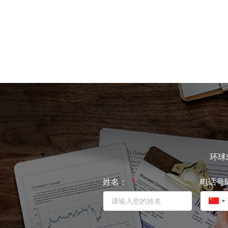
环球
姓名：
电话号
C
h