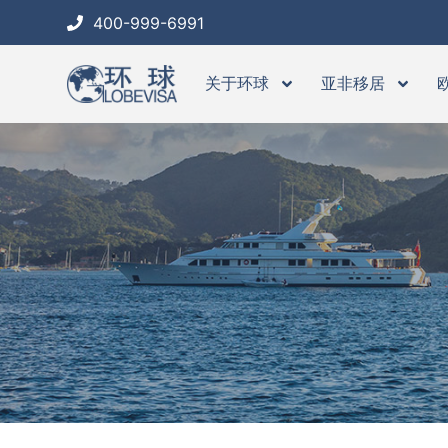
跳
400-999-6991
至
内
关于环球
亚非移居
容