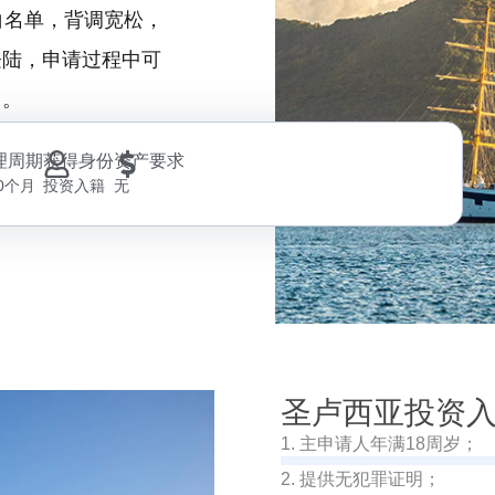
白名单，背调宽松，
登陆，申请过程中可
名。
理周期
获得身份
资产要求
10个月
投资入籍
无
圣卢西亚投资
1. 主申请人年满18周岁；
2. 提供无犯罪证明；