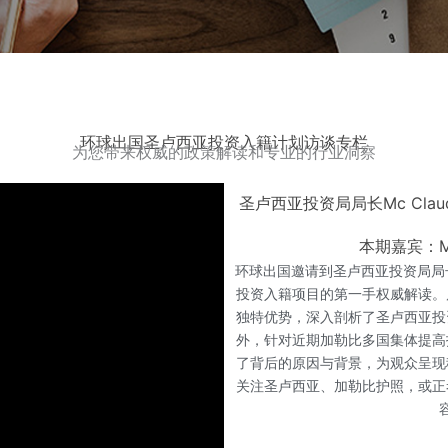
环球出国圣卢西亚投资入籍计划访谈专栏
为您带来权威的政策解读和专业的行业洞察
对话圣卢西亚移民局局长：探
嘉宾：Mc C
本期《Meeting the Offici
Emmanuel先生，带我们深入
籍项目。作为该地区最年轻的项目
先蜜月目的地”的强大旅游品牌，成
先生在访谈中详细介绍了项目如何
度解读了加勒比五国通过 OECS
化的长远意义。此外，局长还重点
求，旨在让每一位投资者成为圣卢
化、便利的国际