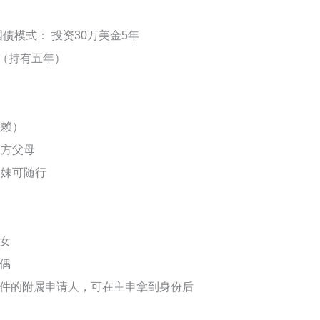
债模式： 投资30万美金5年
金（持有五年）
依赖）
双方父母
妹妹可随行
子女
配偶
合条件的附属申请人，可在主申拿到身份后