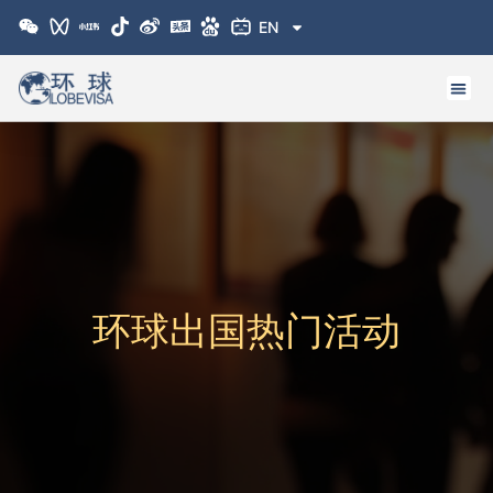
跳
EN
至
内
容
环球出国热门活动