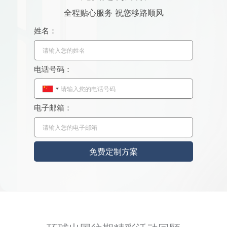
全程贴心服务 祝您移路顺风
姓名：
电话号码：
C
h
电子邮箱：
i
n
a
免费定制方案
+
8
6