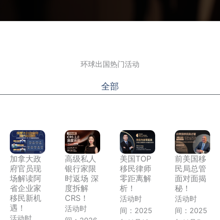
环球出国热门活动
全部
加拿大政
高级私人
美国TOP
前美国移
府官员现
银行家限
移民律师
民局总管
场解读阿
时返场 深
零距离解
面对面揭
省企业家
度拆解
析！
秘！
移民新机
CRS！
活动时
活动时
遇！
活动时
间：2025
间：2025
活动时