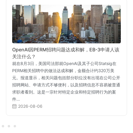
环球出国：从I-526E到绿卡，帮您全阶段复盘，每
一步都稳稳的！
EB-5新法案无疑是高净值家庭和留学生规划身份倍受青睐
的途径。尤其是政策红利 “预留配额免排队”+“双递交” 让很
多家庭快速赴美并提前享受绿卡待遇，很多朋友最关心的就
是：市场上机构吹得天花乱坠，到底谁手里有真实、批量的
成功案例？作为行业领先的移民机构，环球出国在EB-5项
目...
2026-08-05