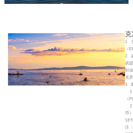
克
1.
（E
2.
或
职
克
3.
1）
（约
2）
币）
18
注