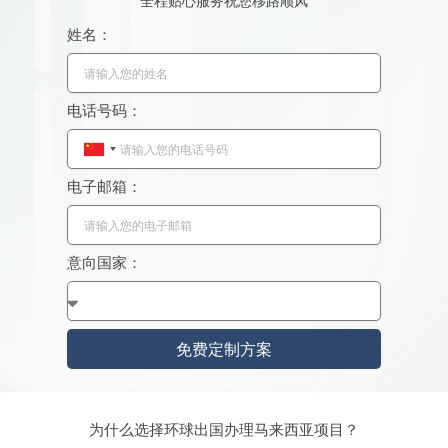
全程贴心服务祝您移路顺风
姓名：
电话号码：
C
h
电子邮箱：
i
n
a
意向国家：
+
8
6
免费定制方案
为什么选择环球出国办理马来西亚项目？