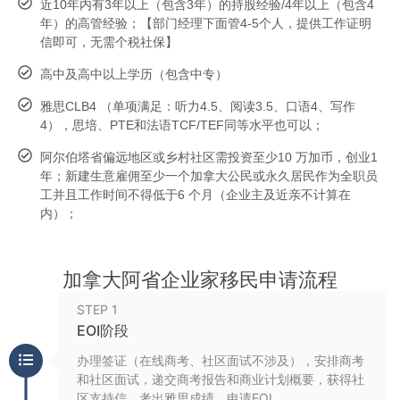
近10年内有3年以上（包含3年）的持股经验/4年以上（包含4
年）的高管经验；【部门经理下面管4-5个人，提供工作证明
信即可，无需个税社保】
高中及高中以上学历（包含中专）
雅思CLB4 （单项满足：听力4.5、阅读3.5、口语4、写作
4），思培、PTE和法语TCF/TEF同等水平也可以；
阿尔伯塔省偏远地区或乡村社区需投资至少10 万加币，创业1
年；新建生意雇佣至少一个加拿大公民或永久居民作为全职员
工并且工作时间不得低于6 个月（企业主及近亲不计算在
内）；
加拿大阿省企业家移民申请流程
STEP 1
EOI阶段
办理签证（在线商考、社区面试不涉及），安排商考
和社区面试，递交商考报告和商业计划概要，获得社
区支持信，考出雅思成绩，申请EOI