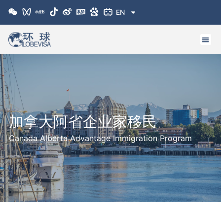
跳
EN
至
内
容
加拿大阿省企业家移民
Canada Alberta Advantage Immigration Program