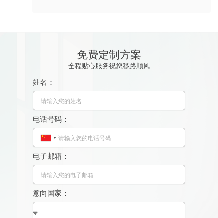
免费定制方案
全程贴心服务祝您移路顺风
姓名：
电话号码：
C
h
电子邮箱：
i
n
a
意向国家：
+
8