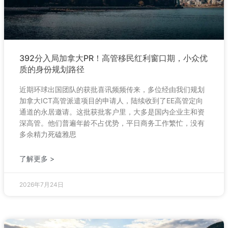
392分入局加拿大PR！高管移民红利窗口期，小众优
质的身份规划路径
近期环球出国团队的获批喜讯频频传来，多位经由我们规划
加拿大ICT高管派遣项目的申请人，陆续收到了EE高管定向
通道的永居邀请。这批获批客户里，大多是国内企业主和资
深高管。他们普遍年龄不占优势，平日商务工作繁忙，没有
多余精力死磕雅思
了解更多 >
2026年7月24日