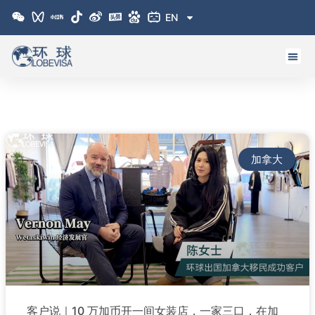
跳
EN
至
内
容
Page
Page
Page
Page
Page
加拿大
客户说｜10 万加币开一间女装店，一家三口，在加