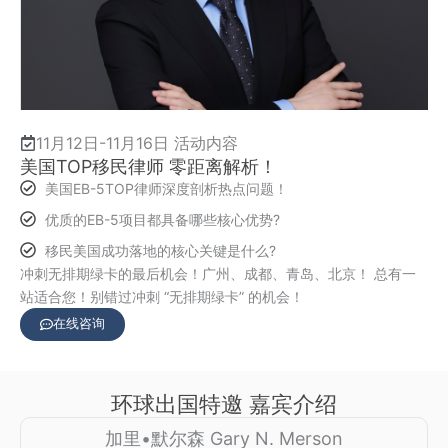
11月12日-11月16日 活动内容
美国TOP移民律师 零距离解析！
美国EB-5TOP律师深度剖析热点问题！
优质的EB-5项目都具备哪些核心优势?
移民美国成功落地的核心关键是什么?
冲刺无排期绿卡的最后机会！
广州
、
成都
、
青岛
、
北京
！ 总有一
站适合您！
别错过
冲刺 “无排期绿卡” 的机会
！
在线咨询
环球出国特邀 嘉宾介绍
加里•默尔森 Gary N. Merson