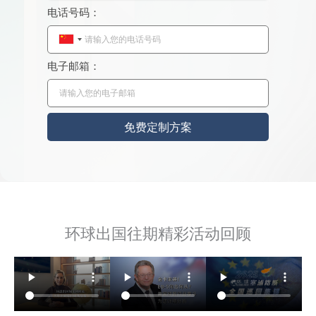
电话号码：
C
h
电子邮箱：
i
n
a
免费定制方案
+
8
6
环球出国往期精彩活动回顾