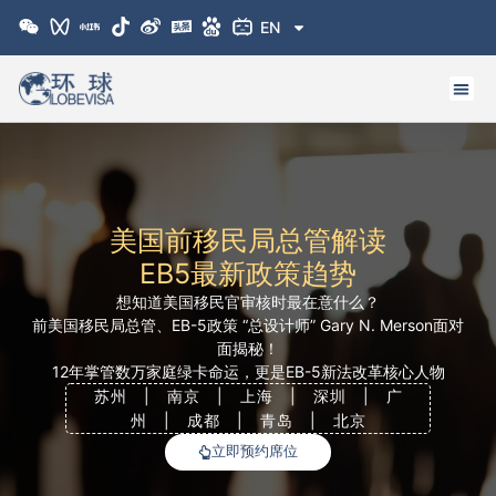
跳
EN
至
内
容
美国前移民局总管解读
EB5最新政策趋势
想知道美国移民官审核时最在意什么？
前美国移民局总管、EB-5政策 “总设计师” Gary N. Merson面对
面揭秘！
12年掌管数万家庭绿卡命运，更是EB-
5新法改革核心人物
苏州 | 南京 | 上海 | 深圳 | 广
州 | 成都 | 青岛 | 北京
立即预约席位