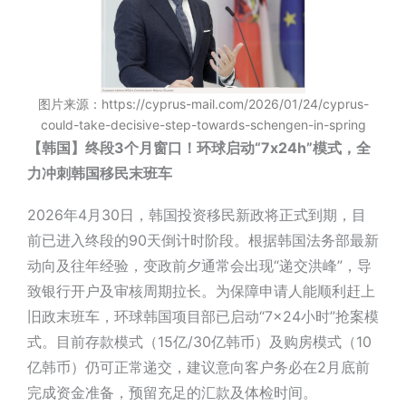
图片来源：https://cyprus-mail.com/2026/01/24/cyprus-
could-take-decisive-step-towards-schengen-in-spring
【韩国】终段3个月窗口！环球启动“7x24h”模式，全
力冲刺韩国移民末班车
2026年4月30日，韩国投资移民新政将正式到期，目
前已进入终段的90天倒计时阶段。根据韩国法务部最新
动向及往年经验，变政前夕通常会出现“递交洪峰”，导
致银行开户及审核周期拉长。为保障申请人能顺利赶上
旧政末班车，环球韩国项目部已启动“7×24小时”抢案模
式。目前存款模式（15亿/30亿韩币）及购房模式（10
亿韩币）仍可正常递交，建议意向客户务必在2月底前
完成资金准备，预留充足的汇款及体检时间。