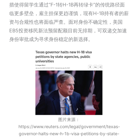
措使得留学生通过“F-1转H-1B再转绿卡”的传统路径面
临更多壁垒，雇主担保更趋谨慎，现有H-1B持有者的薪
资与合规性也将面临严查。面对身份不确定性，
美国
E
B
5
投资
移民
新法预留配额目前无排期，可双递交加速
身份审批
成为寻求身份稳定的新选择。
图片来源：
https://www.reuters.com/legal/government/texas-
governor-halts-new-h-1b-visa-petitions-by-state-