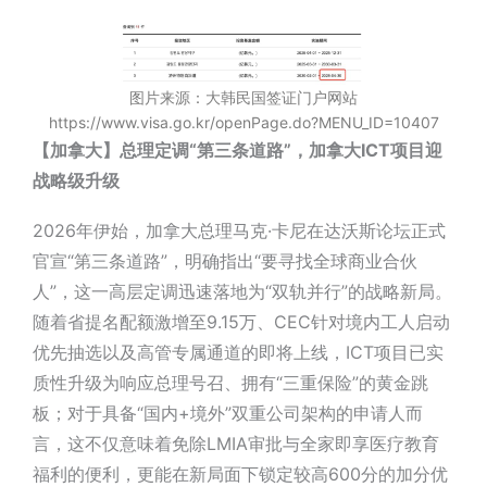
图片来源：大韩民国签证门户网站
https://www.visa.go.kr/openPage.do?MENU_ID=10407
【加拿大】总理定调“第三条道路”，加拿大ICT项目迎
战略级升级
2026年伊始，加拿大总理马克·卡尼在达沃斯论坛正式
官宣“第三条道路”，明确指出“要寻找全球商业合伙
人”，这一高层定调迅速落地为“双轨并行”的战略新局。
随着省提名配额激增至9.15万、CEC针对境内工人启动
优先抽选以及高管专属通道的即将上线，ICT项目已实
质性升级为响应总理号召、拥有“三重保险”的黄金跳
板；对于具备“国内+境外”双重公司架构的申请人而
言，这不仅意味着免除LMIA审批与全家即享医疗教育
福利的便利，更能在新局面下锁定较高600分的加分优