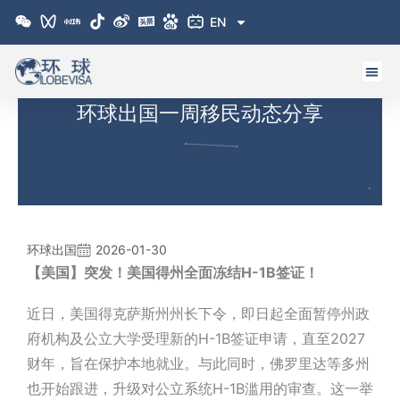
跳
EN
至
内
容
环球出国一周移民动态分享
环球出国
2026-01-30
【美国】突发！美国得州全面冻结H-1B签证！
近日，美国得克萨斯州州长下令，即日起全面暂停州政
府机构及公立大学受理新的H-1B签证申请，直至2027
财年，旨在保护本地就业。与此同时，佛罗里达等多州
也开始跟进，升级对公立系统H-1B滥用的审查。这一举