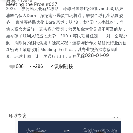
嘉宾：Dara
Meeting the Pros #027
2025 世界公民大会新加坡站，环球出国希腊公司Lynette对话柬
埔寨合伙人Dara，深挖南亚爆款市场机遇，解锁全球化生活新姿
势！ 柬埔寨移民大佬 Dara 亲述：从 “B 计划” 到 “人生战略”，当
地人观念大反转！真实客户案例：移民加拿大曾是遥不可及的梦，
如今孩子顺利入读当地大学！300 + 移民项目任选！一对一全程护
航，消除你的移民焦虑！独家揭秘：连接与协作才是移民行业的创
新密码！敬请收听 Meeting the Pros，以专业视角探索移民世
2026-01-09
界。环球出国，让世界通行无阻，定居无忧！
❤️
688
👀
296
🔗
复制链接
环球专访
更多