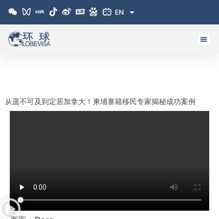
跳
EN
至
内
容
从遥不可及到定居加拿大！柬埔寨籍移民专家揭秘成功案例