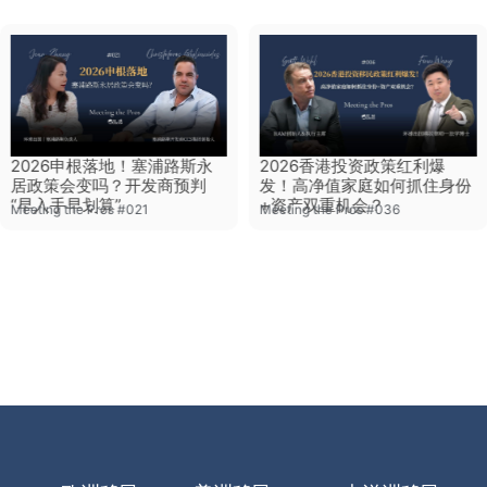
2026申根落地！塞浦路斯永
2026香港投资政策红利爆
居政策会变吗？开发商预判
发！高净值家庭如何抓住身份
“早入手早划算”
+资产双重机会？
Meeting the Pros #021
Meeting the Pros #036