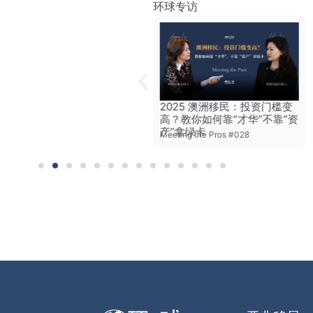
环球专访
“American Dream 2.0”：为
2025 澳洲移民：投资门槛变
何美国人抛弃川建国，转投葡
高？教你如何靠“才华”不靠“资
萄牙怀抱？
产”拿绿卡
Meeting the Pros #014
Meeting the Pros #028