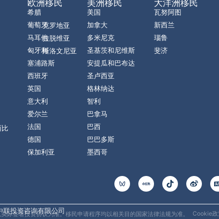
欧洲移民
美洲移民
大洋洲移民
希腊
美国
瓦努阿图
葡萄牙
加拿大
新西兰
克罗地亚
马耳他
多米尼克
瑙鲁
拉脱维亚
匈牙利
圣基茨和尼维斯
斐济
斯洛文尼亚
塞浦路斯
安提瓜和巴布达
西班牙
圣卢西亚
英国
格林纳达
意大利
智利
爱尔兰
巴拿马
法国
巴西
西比
德国
巴巴多斯
保加利亚
墨西哥
T
W
i
e
k
i
t
b
o
o
中联投资咨询有限公司
Cookie
均以实际签署投资协议为准。移民申请程序均以相关目的国家法律法规为准。
k