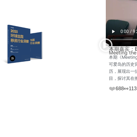
本期嘉宾：Ber
Meeting the
本期《Meetin
可爱岛的历史
历，展现出一位
目，探讨其在
❤️
688
👀
113