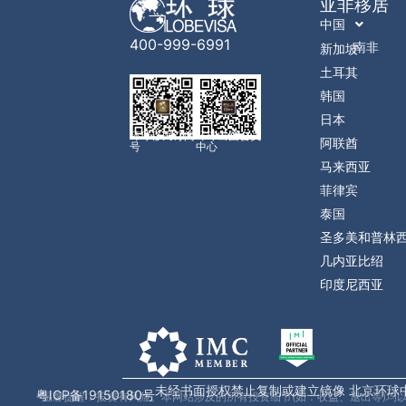
亚非移居
中国
400-999-6991
南非
新加坡
土耳其
韩国
日本
环球移民订阅
环球出国会员
阿联酋
号
中心
马来西亚
菲律宾
泰国
圣多美和普林
几内亚比绍
印度尼西亚
未经书面授权禁止复制或建立镜像 北京环球
粤ICP备19150180号
*温馨提醒：投资有风险。本网站涉及的所有投资细节(如：收益、退出等)