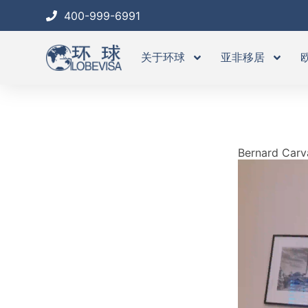
跳
400-999-6991
至
内
关于环球
亚非移居
容
Bernard