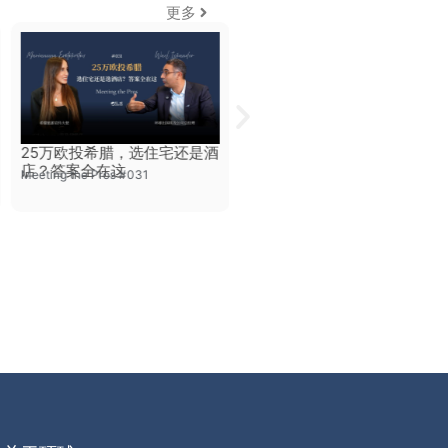
更多
25万欧投希腊，选住宅还是酒
25万欧的希腊三重礼：安家希
店？答案全在这
腊+拿永居+开启第二人生
Meeting the Pros #031
Meeting the Pros #005