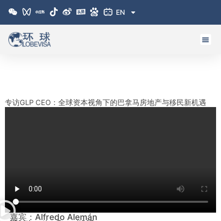
跳
EN
至
内
容
专访GLP CEO：全球资本视角下的巴拿马房地产与移民新机遇
嘉宾：Alfredo Alemán