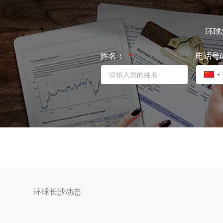
环球
姓名：
电话号
C
h
i
n
a
+
8
6
环球长沙动态