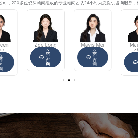
公司，200多位资深顾问组成的专业顾问团队24小时为您提供咨询服务
reen
Zoe Long
Mavis Mei
Ma
ao
Z
立
立
即
即
立
咨
咨
即
询
询
咨
询