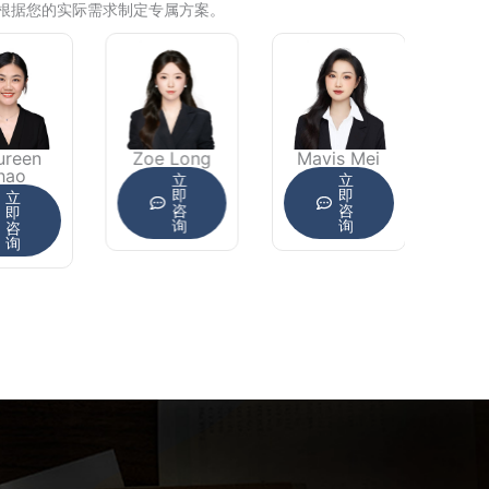
，根据您的实际需求制定专属方案。
ureen
Zoe Long
Mavis Mei
hao
立
立
即
即
立
咨
咨
即
询
询
咨
询