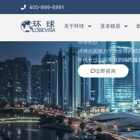
跳
400-999-6991
至
内
关于环球
亚非移居
容
GLOBE
环球长沙
环球出国致力于为全球的精
环球长沙公司专业的移民服
立即咨询