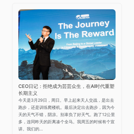
CEO日记：拒绝成为芸芸众生，在AI时代重塑
长期主义
今天是3月29日，周日。早上起来天人交战，是出去
跑步，还是训练爬楼机。最后决定出去跑步，因为今
天的天气不错，阴凉。别辜负了好天气。跑了12公里
多，连同昨天的距离凑个全马。我周五的时候有个宣
讲。我们的...