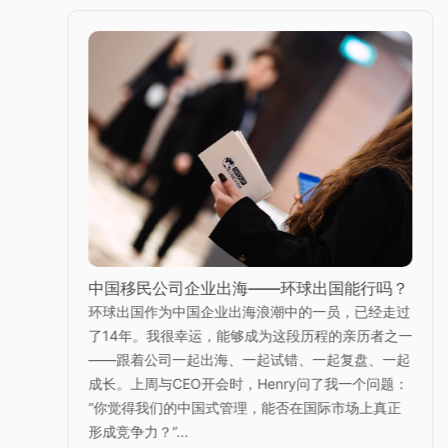
中国移民公司企业出海——环球出国能行吗？
环球出国作为中国企业出海浪潮中的一员，已经走过
了14年。我很幸运，能够成为这段历程的亲历者之一
——跟着公司一起出海、一起试错、一起复盘、一起
成长。上周与CEO开会时，Henry问了我一个问题：
“你觉得我们的中国式管理，能否在国际市场上真正
形成竞争力？”...