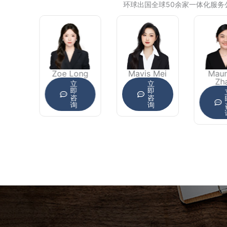
环球出国全球50余家一体化服务
en
Zoe Long
Mavis Mei
Mau
o
Zh
立
立
即
即
咨
咨
询
询