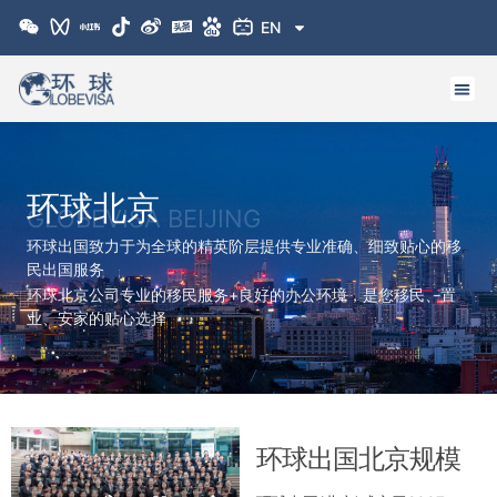
跳
EN
至
内
容
环球北京
GLOBEVISA BEIJING
环球出国致力于为全球的精英阶层提供专业准确、细致贴心的移
民出国服务
环球北京公司专业的移民服务+良好的办公环境，是您移民、置
业、安家的贴心选择
环球出国北京规模