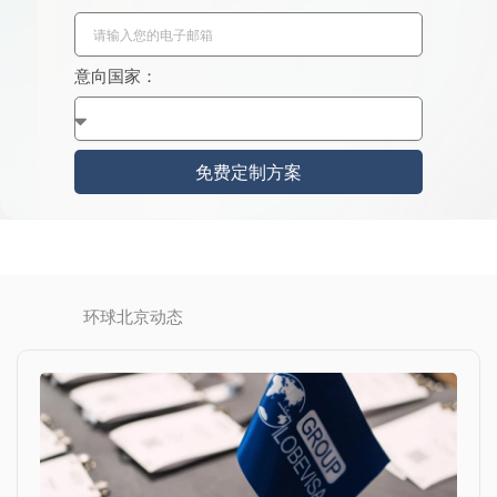
i
n
a
意向国家：
+
8
6
免费定制方案
环球北京动态