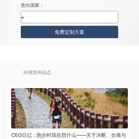
a
意向国家：
+
8
6
免费定制方案
环球郑州动态
CEO日记：跑步时我在想什么——关于决断、合规与