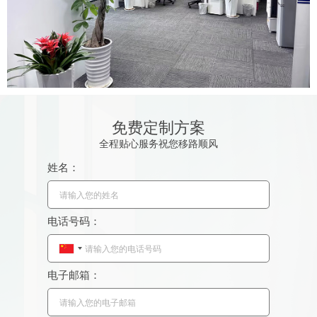
免费定制方案
全程贴心服务祝您移路顺风
姓名：
电话号码：
C
h
电子邮箱：
i
n