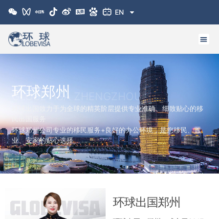
跳
EN
至
内
容
环球郑州
GLOBEVISA ZHENGZHOU
环球出国致力于为全球的精英阶层提供专业准确、细致贴心的移
民出国服务
环球郑州公司专业的移民服务+良好的办公环境，是您移民、置
业、安家的贴心选择
环球出国郑州