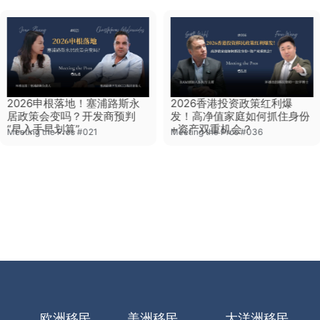
2026申根落地！塞浦路斯永
2026香港投资政策红利爆
居政策会变吗？开发商预判
发！高净值家庭如何抓住身份
“早入手早划算”
+资产双重机会？
Meeting the Pros #021
Meeting the Pros #036
欧洲移民
美洲移民
大洋洲移民