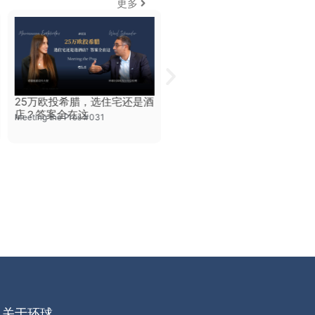
更多
25万欧投希腊，选住宅还是酒
25万欧的希腊三重礼：安家希
店？答案全在这
腊+拿永居+开启第二人生
Meeting the Pros #031
Meeting the Pros #005
关于环球