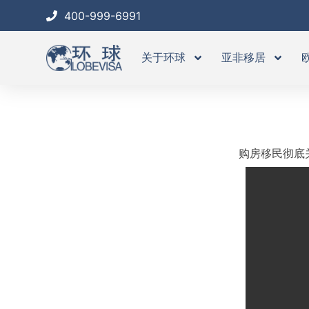
跳
400-999-6991
至
内
关于环球
亚非移居
容
购房移民彻底