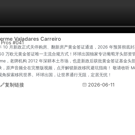
rme Valadares Carreiro
 Pros #041
3 年 10 月新政正式关停购房、翻新房产黄金签证通道，2026 年预算彻底
50 万欧元黄金签证唯一主流合规方式！环球出国独家专访葡萄牙头部资管 OXY
lherme，老牌机构 2012 年深耕本土市场，也是新政后获批黄金签证基金
，原声音频全在完整版视频，点开解锁新政移民避坑指南！ 敬请收听 Meeti
专业视角探索移民世界。环球出国，让世界通行无阻，定居无忧！
2026-06-11
🔗
复制链接