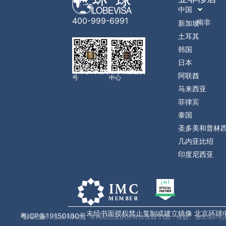
中国
400-999-6991
南非
新加坡
土耳其
韩国
日本
环球移民订阅
环球出国会员
阿联酋
号
中心
马来西亚
菲律宾
泰国
圣多美和普林
几内亚比绍
印度尼西亚
未经书面授权禁止复制或建立镜像 北京环球
粤ICP备19150180号
*温馨提醒：投资有风险。本网站涉及的所有投资细节(如：收益、退出等)