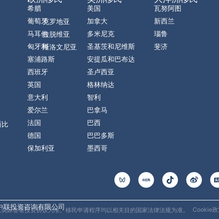
希腊
美国
瓦努阿图
葡萄牙
加拿大
新西兰
克罗地亚
马耳他
多米尼克
瑙鲁
拉脱维亚
匈牙利
圣基茨和尼维斯
斐济
斯洛文尼亚
塞浦路斯
安提瓜和巴布达
西班牙
圣卢西亚
英国
格林纳达
意大利
智利
爱尔兰
巴拿马
法国
巴西
西比
德国
巴巴多斯
保加利亚
墨西哥
T
W
i
e
k
i
t
b
o
o
中联投资咨询有限公司
Cookie
均以实际签署投资协议为准。移民申请程序均以相关目的国家法律法规为准。
k