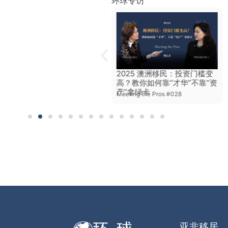
环球专访
“American Dream 2.0”：为
2025 澳洲移民：投资门槛变
何美国人抛弃川建国，转投葡
高？教你如何靠“才华”不靠“资
萄牙怀抱？
产”拿绿卡
Meeting the Pros #014
Meeting the Pros #028
亚非移居