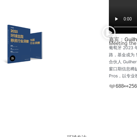
嘉宾：Guilhe
Meeting the
葡萄牙 202
路，基金成为 
合伙人 Gui
窗口期信息稀缺
Pros，以
❤️
688
👀
256