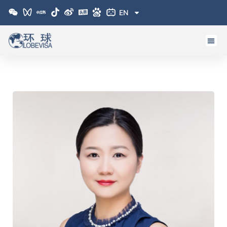
跳
EN
至
内
容