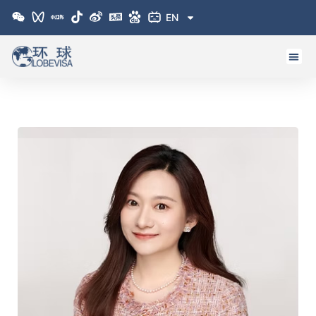
跳
EN
至
内
容