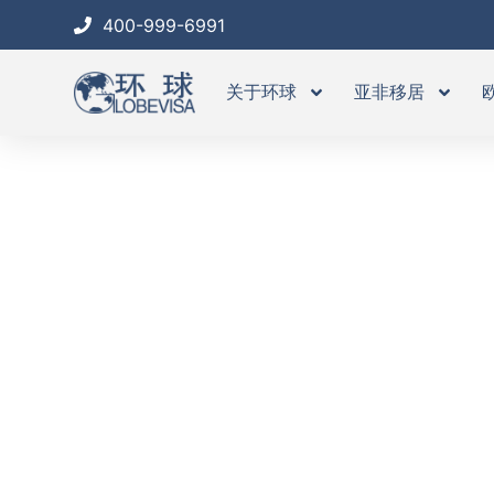
跳
400-999-6991
至
内
关于环球
亚非移居
容