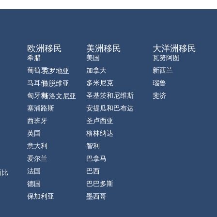
欧洲移民
美洲移民
大洋洲移民
希腊
美国
瓦努阿图
葡萄牙
加拿大
新西兰
克罗地亚
马耳他
多米尼克
瑙鲁
拉脱维亚
匈牙利
圣基茨和尼维斯
斐济
斯洛文尼亚
塞浦路斯
安提瓜和巴布达
西班牙
圣卢西亚
英国
格林纳达
意大利
智利
爱尔兰
巴拿马
法国
巴西
西比
德国
巴巴多斯
保加利亚
墨西哥