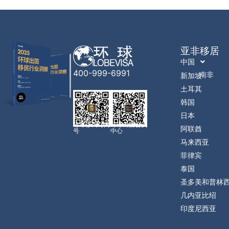
亚非移居
中国
400-999-6991
南非
新加坡
土耳其
韩国
日本
环球移民订阅
环球出国会员
阿联酋
号
中心
马来西亚
菲律宾
泰国
圣多美和普林
几内亚比绍
印度尼西亚