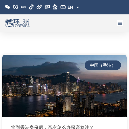
跳
EN
至
内
容
Page
Page
Page
中国（香港）
拿到香港身份后，亲友怎么办探亲签注？