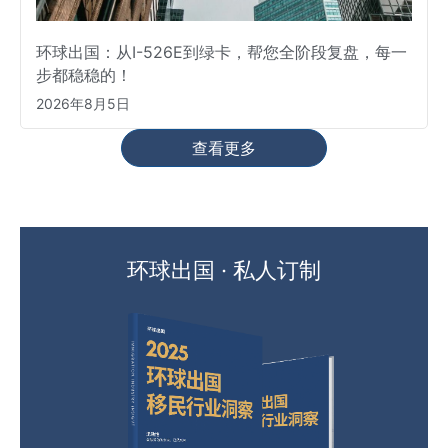
环球出国：从I-526E到绿卡，帮您全阶段复盘，每一
步都稳稳的！
2026年8月5日
查看更多
环球出国 · 私人订制