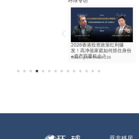
环球专访
2026申根落地！塞浦路斯永
2026香港投资政策红利爆
居政策会变吗？开发商预判
发！高净值家庭如何抓住身份
“早入手早划算”
+资产双重机会？
Meeting the Pros #021
Meeting the Pros #036
亚非移居