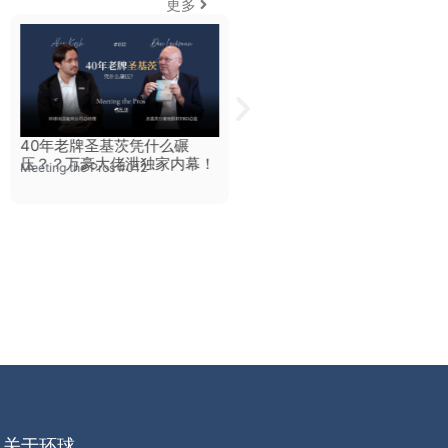
更多
63年老牌开发商亲述：25万
欧希腊购房移民，究竟能换来
什么？
Meeting the Pros #016
40年老牌圣基茨凭什么碾
压？？万豪大佬泄独家内幕！
Meeting the Pros #012
关于环球