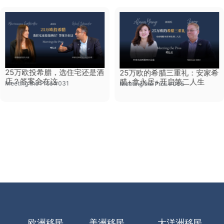
25万欧投希腊，选住宅还是酒
25万欧的希腊三重礼：安家希
店？答案全在这
腊+拿永居+开启第二人生
Meeting the Pros #031
Meeting the Pros #005
欧洲移民
美洲移民
大洋洲移民