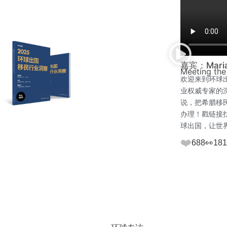
嘉宾：Marian
Meeting the
欢迎来到环球出
业权威专家的深
说，把希腊移民
办理！戳链接找
球出国，让世
❤️
688
👀
181