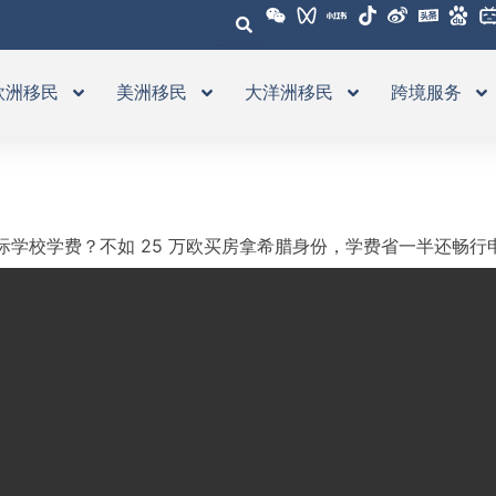
欧洲移民
美洲移民
大洋洲移民
跨境服务
际学校学费？不如 25 万欧买房拿希腊身份，学费省一半还畅行