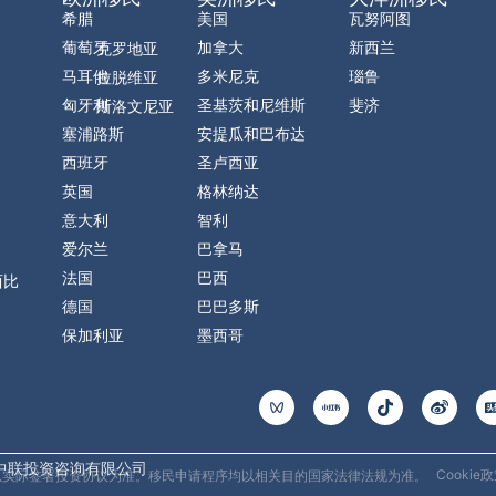
希腊
美国
瓦努阿图
葡萄牙
加拿大
新西兰
克罗地亚
马耳他
多米尼克
瑙鲁
拉脱维亚
匈牙利
圣基茨和尼维斯
斐济
斯洛文尼亚
塞浦路斯
安提瓜和巴布达
西班牙
圣卢西亚
英国
格林纳达
意大利
智利
爱尔兰
巴拿马
法国
巴西
西比
德国
巴巴多斯
保加利亚
墨西哥
T
W
i
e
k
i
t
b
o
o
中联投资咨询有限公司
Cookie
均以实际签署投资协议为准。移民申请程序均以相关目的国家法律法规为准。
k