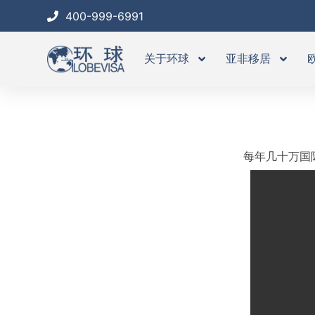
跳
400-999-6991
至
内
关于环球
亚非移居
容
每年几十万国