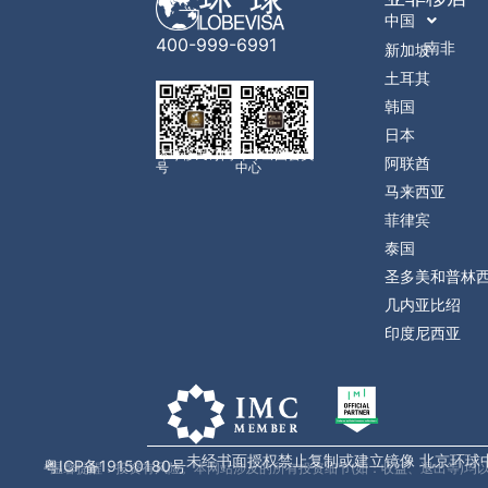
中国
400-999-6991
南非
新加坡
土耳其
韩国
日本
环球移民订阅
环球出国会员
阿联酋
号
中心
马来西亚
菲律宾
泰国
圣多美和普林
几内亚比绍
印度尼西亚
未经书面授权禁止复制或建立镜像 北京环球
粤ICP备19150180号
*温馨提醒：投资有风险。本网站涉及的所有投资细节(如：收益、退出等)