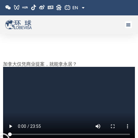
跳
EN
至
内
容
加拿大仅凭商业提案，就能拿永居？