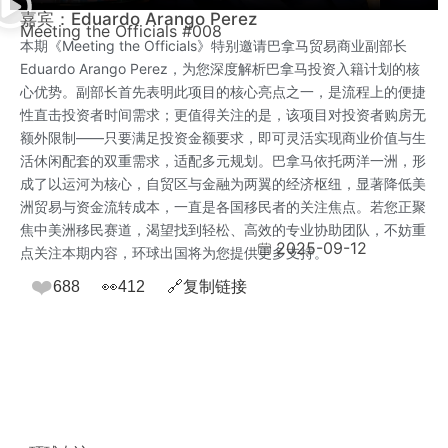
嘉宾：Eduardo Arango Perez
Meeting the Officials #008
本期《Meeting the Officials》特别邀请巴拿马贸易商业副部长
Eduardo Arango Perez，为您深度解析巴拿马投资入籍计划的核
心优势。副部长首先表明此项目的核心亮点之一，是流程上的便捷
性直击投资者时间需求；更值得关注的是，该项目对投资者购房无
额外限制——只要满足投资金额要求，即可灵活实现商业价值与生
活休闲配套的双重需求，适配多元规划。巴拿马依托两洋一洲，形
成了以运河为核心，自贸区与金融为两翼的经济枢纽，显著降低美
洲贸易与资金流转成本，一直是各国移民者的关注焦点。若您正聚
焦中美洲移民赛道，渴望找到轻松、高效的专业协助团队，不妨重
2025-09-12
点关注本期内容，环球出国将为您提供更多支持。
❤️
688
👀
412
🔗
复制链接