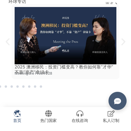
环球专访
更多
2
，
2025 澳洲移民：投资门槛变高？教你如何靠“才华”
预
不靠“资产”拿绿卡
Mee
Meeting the Pros #028
首页
热门国家
在线咨询
私人订制