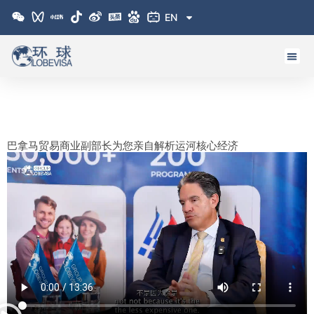
跳
EN
至
内
容
巴拿马贸易商业副部长为您亲自解析运河核心经济