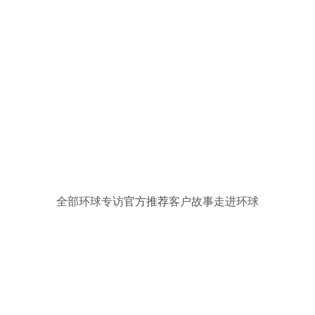
全部
环球专访
官方推荐
客户故事
走进环球