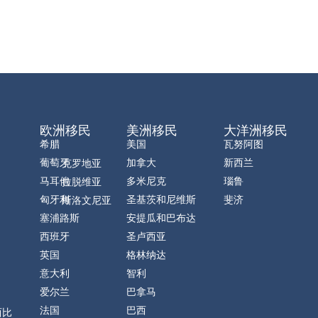
欧洲移民
美洲移民
大洋洲移民
希腊
美国
瓦努阿图
葡萄牙
加拿大
新西兰
克罗地亚
马耳他
多米尼克
瑙鲁
拉脱维亚
匈牙利
圣基茨和尼维斯
斐济
斯洛文尼亚
塞浦路斯
安提瓜和巴布达
西班牙
圣卢西亚
英国
格林纳达
意大利
智利
爱尔兰
巴拿马
法国
巴西
西比