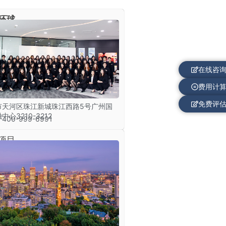
环球
在线咨
费用计
免费评
市天河区珠江新城珠江西路5号广州国
中心3210-3212
00-999-6991
项目