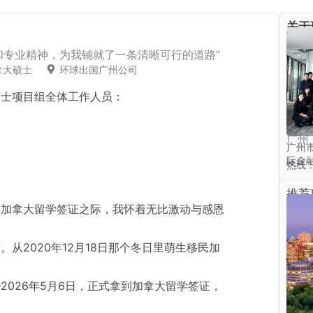
关于
和专业精神，为我铺就了一条清晰可行的道路”
拿大硕士
环球出国广州公司
硕士项目组全体工作人员：
广州
广州
际金融
热线：4
推荐
得加拿大留学签证之际，我怀着无比激动与感恩
从2020年12月18日那个冬日里萌生移民加
2026年5月6日，正式拿到加拿大留学签证，