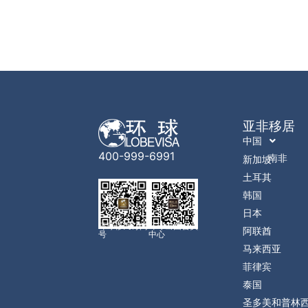
亚非移居
中国
400-999-6991
南非
新加坡
土耳其
韩国
日本
环球移民订阅
环球出国会员
阿联酋
号
中心
马来西亚
菲律宾
泰国
圣多美和普林