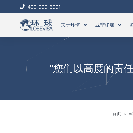
跳
400-999-6991
至
内
关于环球
亚非移居
容
“您们以高度的责
首页
国
>