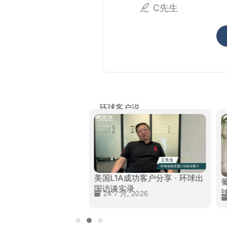
C先生
环球客户说
美国L1A成功客户分享 · 环球出
民成功客户分享 · 环
国访谈实录
谈实录
24 7 月, 2026
, 2026