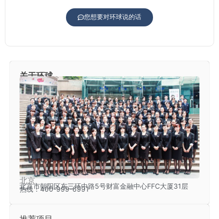
您想要对环球说的话
关于环球
北京
北京市朝阳区东三环中路5号财富金融中心FFC大厦31层
热线：400-999-6991
推荐项目