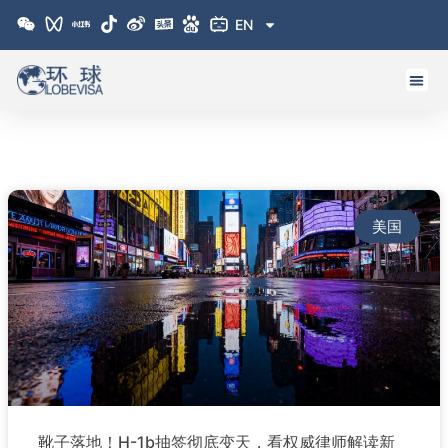
跳
EN
至
内
容
Page
Page
美国
靴子落地！H-1b抽签彻底变天，看权威律师解读新