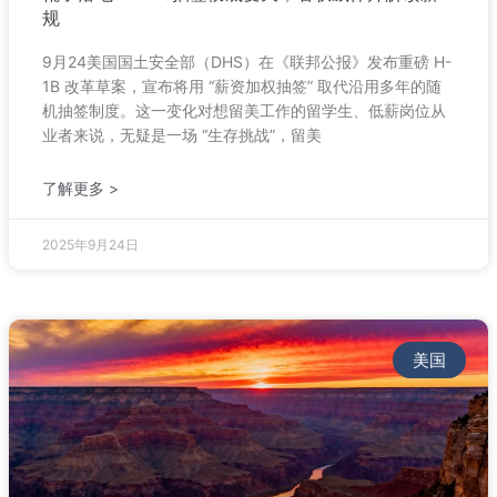
规
9月24美国国土安全部（DHS）在《联邦公报》发布重磅 H-
1B 改革草案，宣布将用 “薪资加权抽签” 取代沿用多年的随
机抽签制度。这一变化对想留美工作的留学生、低薪岗位从
业者来说，无疑是一场 “生存挑战”，留美
了解更多 >
2025年9月24日
美国