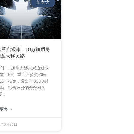
加拿大
C重启艰难，10万加币另
加拿大移民路
12日，加拿大移民局通过快
道（EE）重启经验类移民
EC）抽签，发出了3000封
函，综合评分的分数线为
9分。
更多 >
5年6月23日