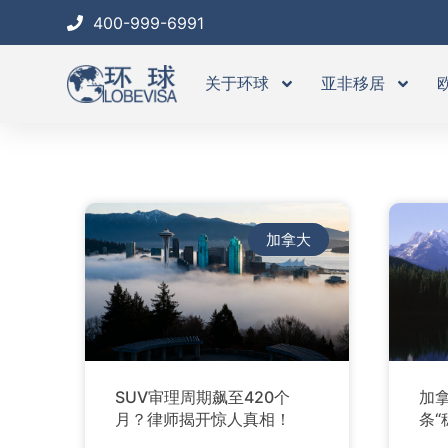
跳
400-999-6991
至
内
关于环球
亚非移居
容
加拿大
SUV审理周期飙至420个
加
月？律师揭开惊人真相！
条“