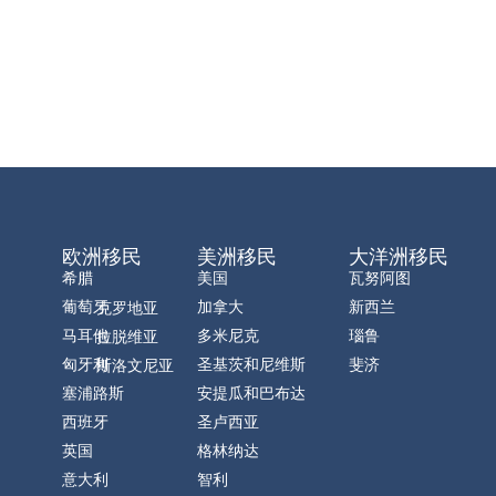
欧洲移民
美洲移民
大洋洲移民
希腊
美国
瓦努阿图
葡萄牙
加拿大
新西兰
克罗地亚
马耳他
多米尼克
瑙鲁
拉脱维亚
匈牙利
圣基茨和尼维斯
斐济
斯洛文尼亚
塞浦路斯
安提瓜和巴布达
西班牙
圣卢西亚
英国
格林纳达
意大利
智利