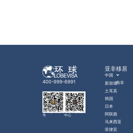
亚非移居
中国
400-999-6991
南非
新加坡
土耳其
韩国
日本
环球移民订阅
环球出国会员
阿联酋
号
中心
马来西亚
菲律宾