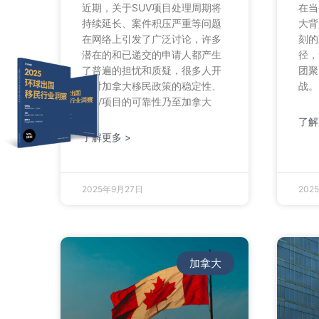
近期，关于SUV项目处理周期将
在当
持续延长、案件积压严重等问题
大背
在网络上引发了广泛讨论，许多
刻的
潜在的和已递交的申请人都产生
径，
了普遍的担忧和质疑，很多人开
团聚
始对加拿大移民政策的稳定性、
战。
SUV项目的可靠性乃至加拿大
了解
了解更多 >
2025年9月27日
202
加拿大