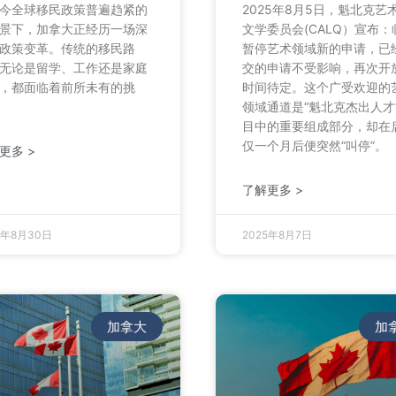
今全球移民政策普遍趋紧的
2025年8月5日，魁北克艺
景下，加拿大正经历一场深
文学委员会(CALQ）宣布：
政策变革。传统的移民路
暂停艺术领域新的申请，已
无论是留学、工作还是家庭
交的申请不受影响，再次开
，都面临着前所未有的挑
时间待定。这个广受欢迎的
领域通道是“魁北克杰出人才
目中的重要组成部分，却在
仅一个月后便突然“叫停”。
更多 >
了解更多 >
5年8月30日
2025年8月7日
加拿大
加