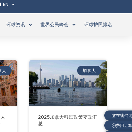
EN
环球资讯
世界公民峰会
环球护照排名
拿大
加拿大
在线咨
出人
2025加拿大移民政策变政汇
请！
总
费用计