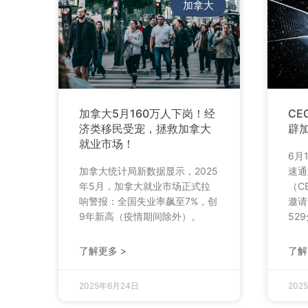
加拿大
加拿大5月160万人下岗！经
CE
济类移民受宠，拯救加拿大
辟
就业市场！
6月
加拿大统计局新数据显示，2025
速通
年5月，加拿大就业市场正式拉
（C
响警报：全国失业率飙至7%，创
邀请
9年新高（疫情期间除外）。
52
了解更多 >
了解
2025年6月24日
202