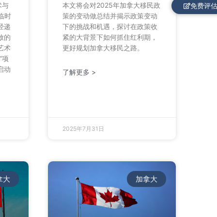
术与
本文将会对2025年加拿大移民政
免费评
临时
策的变动做总结并揭示政策变动
经递
下的挑战和机遇，探讨在政策收
放的
紧的大背景下如何抓住红利期，
艺术
更好规划加拿大移民之路。
“项
启动
了解更多 >
2025年7月31日
拿大
加拿大