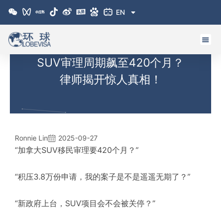
跳
EN
至
内
容
SUV审理周期飙至420个月？
律师揭开惊人真相！
Ronnie Lin
2025-09-27
“加拿大SUV移民审理要420个月？”
“积压3.8万份申请，我的案子是不是遥遥无期了？”
“新政府上台，SUV项目会不会被关停？”