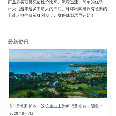
而圣多美项目凭借
性价比
高
、流程
迅速
、
简单
的优势，
正受到越来越多申请人的关注。环球出国
建议
有意向
的
申请人
抓住政策红利期，
让身份规划
尽早开始！
最新资讯
5个月拿到护照：这位企业主为何把目光转向瑙鲁？
2026年8月7日