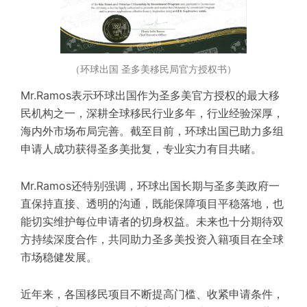
（环球出国 圣多美移民局官方授权书）
Mr.Ramos
表示环球出国作为圣多美官方授权的最大移
民机构之一，
深耕全球移民行业多年，行业经验深厚，
海内外市场布局完善
。
截至目前，环球出国已助力多组
申请人成功获得
圣多美
批复，
专业
实力
有目共睹
。
Mr.Ramos
还
特别强调
，
环球出国长期与圣多美政府
一
直
保持
直接
、
透明的沟通，既能保障项目平稳落地，也
能切实维护每位申请者的切身权益。未来也十分期待双
方持续深度
合作
，共同助力圣多美投资入籍项目在全球
市场稳健
发展
。
近年来，
各国
移民
项目不断提高门槛、
收紧
申请
条件
，