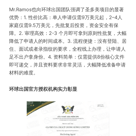
Mr.Ramos
也
向
环球出国
团队
强调
了
圣多美
项目
的
显著
优势
：
1.
性价比高
：
单人申请仅需9万美元起，
2
–
4
人
家庭
仅需
9
.
5
万
美元
，
先批复
后
投资
，
资金
安全
有保
障
。
2.
审理
高效
：
2-3 个月即可拿到原则性批复，大幅
降低
了申请人的时间成本
。
3.
流程便捷
：
没有
登陆
、
居
住
、
面试
或者
录指纹
的
要求
，全程
线上
办理
，
让申请人
足不出户
拿身份
。
4.
资料简单
：
仅需提供8份核心文件
即可递交，并且资料要求非常灵活，大幅
降低
准备申请
材料的难度。
环球出国官方授权机构实力彰显