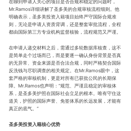
在
聊到
申请
人关心
的
项目
是否
合规
和
稳定
的
问题
时
，
Mr.
Ramos
详细讲解了
圣多美
的
合规审核流程细则。他
明确表示，圣多美投资入籍项目始终严守国际合规准
则，无论是申请人资质背调，还是整套审批流程，全程
都由国际第三方专业机构监督核验，流程规范
又
严谨。
在申请人递交材料之后，需通过多轮数据库核查，这不
是简单走个过场而已，而是要逐一确认身份背景是否真
的无异常、资金来源是否合法合规，同时严格契合国际
反洗钱与尽职调查的相关规定。在
Mr.Ramos
眼中，这
套严格的审核机制，更是对所有已获批公民的长期保
障。
Mr.Ramos也声明
：
“规范、严谨且稳定的审核体
系，是圣多美护照在国际社会立足的根本
。
唯有守住这
道关，护照的国际声誉、免签体系的长远发展，才能有
真正的底气。”
圣多美投资入籍核心优势