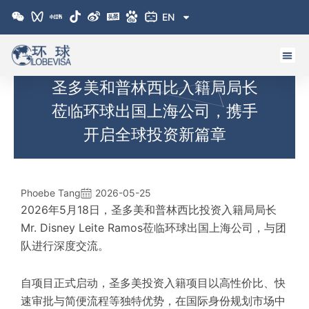
跳
EN
至
内
容
圣多美和普林西比入籍局局长
莅临环球出国上海公司，携手
开启全球投资新篇章
Phoebe Tang
2026-05-25
2026年5月18日，圣多美和普林西比投资入籍局局长
Mr. Disney Leite Ramos莅临环球出国上海公司，与团
队进行深度交流。
自项目正式启动，圣多美投资入籍项目以高性价比
、
快
速审批与简便
流程
等
独特
优势
，在国际身份规划市场中