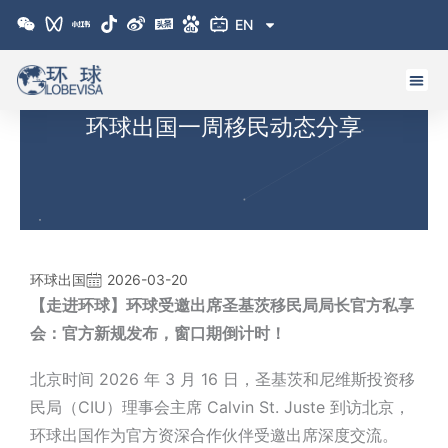
跳
EN
至
内
容
环球出国一周移民动态分享
环球出国
2026-03-20
【走进环球】环球受邀出席圣基茨移民局局长官方私享
会：官方新规发布，窗口期倒计时！
北京时间 2026 年 3 月 16 日，圣基茨和尼维斯投资移
民局（CIU）理事会主席 Calvin St. Juste 到访北京，
环球出国作为官方资深合作伙伴受邀出席深度交流。