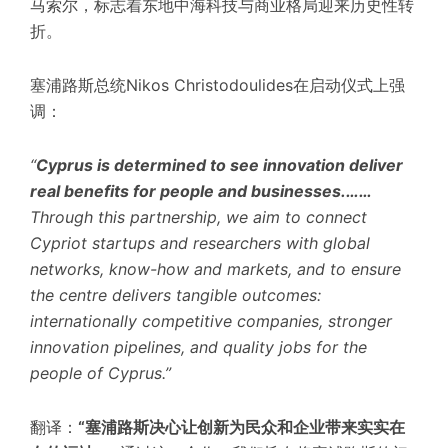
马索尔，标志着东地中海科技与商业格局迎来历史性转
折。
塞浦路斯总统Nikos Christodoulides在启动仪式上强
调：
“
Cyprus is determined to see innovation deliver
real benefits for people and businesses.……
Through this partnership, we aim to connect
Cypriot startups and researchers with global
networks, know-how and markets, and to ensure
the centre delivers tangible outcomes:
internationally competitive companies, stronger
innovation pipelines, and quality jobs for the
people of Cyprus.”
翻译：
“
塞浦路斯决心让创新为民众和企业带来实实在