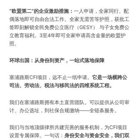
“欧盟第二”的企业激励措施
：
一人申请，全家同行。配
偶落地即可自由合法工作。全家无需苦等护照，获批工
签即刻解锁
全民免费公立医疗（GESY）
与
子女免费公
立教育
福利。
3至4年
即可全家申请高含金量的欧盟护
照。
环球出国：从身份到资产，一站式落地保障
塞浦路斯CFI项目，远不止一纸申请。
它是一场
横跨公
司法、劳动法、税法与移民法的四维系统工程。
我们在塞浦路斯拥有
本土直营团队
。
可以提供
从公司审
计、办公选址，到社保合规缴纳——
全链条服务
。
我们
与当地顶级律所共建
完善
的
服务机制
，为
CFI
项目
设置专属保障。一句话：
身份安全与资金安全，我们双