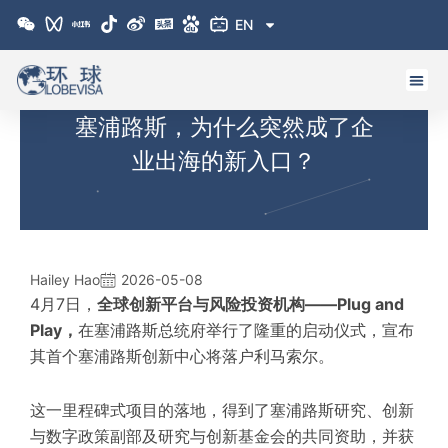
跳
EN
至
内
容
塞浦路斯，为什么突然成了企
业出海的新入口？
Hailey Hao
2026-05-08
4月7日，
全球创新平台与风险投资机构——Plug and
Play
，
在塞浦路斯总统府举行了隆重的启动仪式，宣布
其首个塞浦路斯创新中心将落户
利马索尔
。
这一里程碑式项目的落地，得到了塞浦路斯研究、创新
与数字政策副部及研究与创新基金会的共同资助，并获