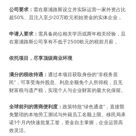
公司要求
：
需在塞浦路斯设立并实际运营一家外资占比
超50%、且注入至少20万欧元初始资金的实体企业 。
申请人要求
：
需具备
岗位相关
学历或两年相关经验，且
在塞浦路斯公司享有不低于2500欧元的税前月薪 。
依托项目，尽享顶级商业环境
满分的税收待遇
：
通过本项目获取身份的“非税务居
民”，可享受海外股息、利息全额免个人所得税，且无
财富税与遗产税，实现个人与企业财富的最大化保留。
全球前列的营商便利度
：
政策特批“绿色通道”，直接豁
免繁琐的本地劳工测试与外籍员工名额上限。移民局承
诺
1个月内快速批复工签
，资金自主掌握，企业运营高
效灵活。