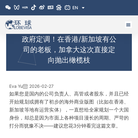
跳
EN
至
内
容
政府定调！在香港/新加坡有公
司的老板，加拿大这次直接定
向抛出橄榄枝
Eva Yu
2026-02-27
如果您是国内的
公司负责人
、高管或者股东，并且已经
开始规划或拥有了初步的海外商业版图（比如在香港、
新加坡等地有运营实体），一直想给全家规划一个大国
身份，却总是因为市面上各种项目漫长的周期、严苛的
打分而犹豫不决——建议您花3分钟看完这篇文章。