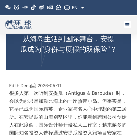
跳
EN
至
内
容
从海岛生活到国际舞台，安提
瓜成为“身份与度假的双保险”？
Edith Deng
2026-05-11
很多人第一次听到安提瓜（Antigua & Barbuda）时，
会以为那只是加勒比海上的一座热带小岛。但事实是，
它早已成为国际精英、企业家与名人心中理想的第二居
所。在安提瓜的山海别墅区里，你能看到跨国公司创始
人在此度假，国际设计师开设私人工作室；越来越多的
国际知名投资人选择通过安提瓜投资入籍项目安家在