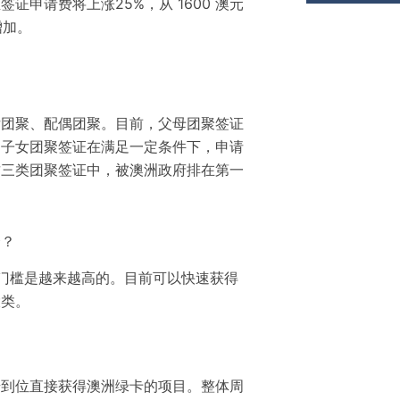
证申请费将上涨25%，从 1600 澳元
增加。
】
女团聚、配偶团聚。目前，父母团聚签证
；子女团聚签证在满足一定条件下，申请
这三类团聚签证中，被澳洲政府
排在第一
择？
门槛是越来越高的。目前可以快速获得
大类。
步到位直接获得澳洲绿卡的项目。整体周