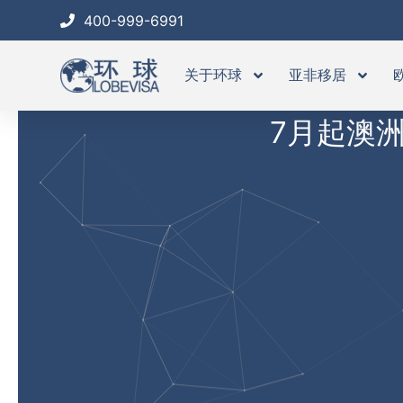
跳
400-999-6991
至
内
关于环球
亚非移居
容
7月起澳