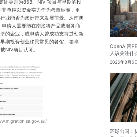
签证类别为858。NIV 项目与早期的投
它并非单纯以资金实力作为考量标准，更
事行业能否为澳洲带来发展前景。
从
南澳
，申请人需要能在南澳将产品或服务商
经济的企业，或申请人曾成功支持过创新
，早期投资创业移民常见的餐馆、咖啡
OpenAI因
被NIV项目认可。
人该关注什
2026年8月6
ww.migration.sa.gov.au/
环球出国：从