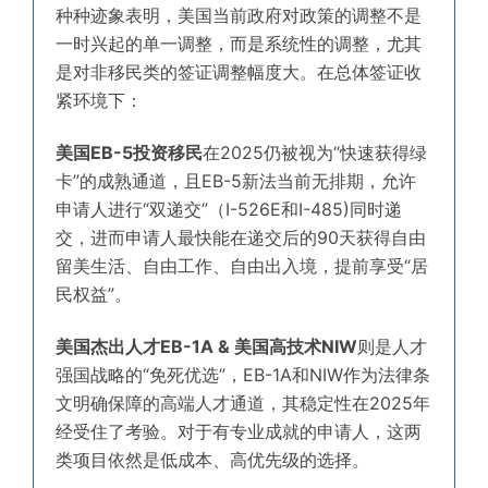
种种迹象表明，美国当前政府对政策的调整不是
一时兴起的单一调整，而是系统性的调整，尤其
是对非移民类的签证调整幅度大。在总体签证收
紧环境下：
美国EB-5投资移民
在2025仍被视为“快速获得
绿
卡”的成熟通道，
且EB-5新法当前无排期，允许
申请人进行“双递交”（I-526E和I-485
)
同时递
交，进而申请人最快能在递交后的90天获得自由
留美生活、自由工作、自由出入境，提前享受“居
民权益”。
美国杰出人才EB-1A & 美国高技术NIW
则
是人才
强国战略的“免死优选”，EB-1A和NIW作为法律条
文明确保障的高端人才通道，其稳定性在2025年
经受住了考验。对于有专业成就的申请人，这两
类项目依然是低成本、高优先级的选择。