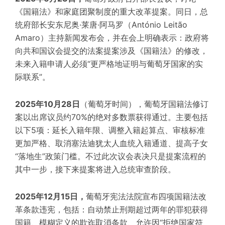
《国籍法》和家庭团聚制度的重大改革提案。同日，总
统府部长安东尼奥·莱唐·阿马罗（António Leitão
Amaro）主持新闻发布会，并在会上明确表示：政府将
向共和国议会提交的法案提案涉及《国籍法》的修改，
未来入籍申请人必须“更严格地证明与葡萄牙国家的实
际联系”。
2025年10月28日
（葡萄牙时间），葡萄牙国籍法修订
案以出席议员约70%的绝对多数票获得通过。主要包括
以下5项：延长入籍年限、调整入籍起算点、审核标准
更加严格、取消塞法迪犹太人血统入籍通道、提高子女
“落地生”政策门槛。不过此次议会表决只是提案流程的
其中一步，接下来提案将进入总统审查阶段。
2025年12月15日，
葡萄牙宪法法院宣布四项国籍法改
革条款违宪，包括：自动禁止刑期超过两年的罪犯获得
国籍、模糊定义的欺诈取消条款、允许因“拒绝国家符