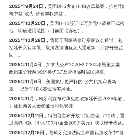
2025年9月24日，
美国DHS发布H-1B改革草案，拟将“随
机中签”改为“薪资加权抽签”。
2025年10月20日，
美国H-1B签证10万美元申请费正式落
地，明确适用范围（目前面临诉讼）。
2025年10月28日，
葡萄牙国籍法修订案获议会通过，包
括延长入籍年限、取消塞法迪犹太人通道等（后部分被驳
回）。
2025年11月4日，
加拿大公布2026-2028年移民预算案，
政策重心转向“经济类优先”及管控临时居民规模。
2025年11月6日，
美国执行更严格的“公共负担审查新
规”，提升非移民签证拒签风险。
2025年11月，
匈牙利宣布对华免签政策延长至2026年底，
并延长商务人士签证便利化安排。
2025年12月11日，
特朗普宣布开放“特朗普金卡”申请，通
过高额捐款（个人100万/企业200万美元）获取绿卡权益。
2025年12月15日，
葡萄牙宪法法院宣布国籍法改革中“自