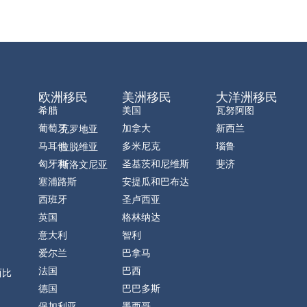
欧洲移民
美洲移民
大洋洲移民
希腊
美国
瓦努阿图
葡萄牙
加拿大
新西兰
克罗地亚
马耳他
多米尼克
瑙鲁
拉脱维亚
匈牙利
圣基茨和尼维斯
斐济
斯洛文尼亚
塞浦路斯
安提瓜和巴布达
西班牙
圣卢西亚
英国
格林纳达
意大利
智利
爱尔兰
巴拿马
法国
巴西
西比
德国
巴巴多斯
保加利亚
墨西哥