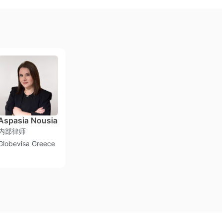
Aspasia Nousia
内部律师
内部律师
内部律师
Globevisa United
Globevisa U
Globevisa Greece
States
States