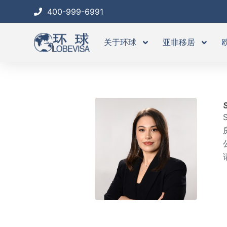
跳
400-999-6991
至
内
关于环球
亚非移居
容
S