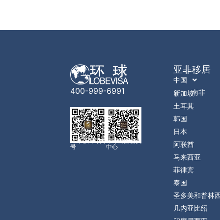
亚非移居
中国
400-999-6991
南非
新加坡
土耳其
韩国
日本
环球移民订阅
环球出国会员
阿联酋
号
中心
马来西亚
菲律宾
泰国
圣多美和普林
几内亚比绍