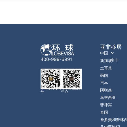
亚非移居
中国
400-999-6991
南非
新加坡
土耳其
韩国
日本
环球移民订阅
环球出国会员
阿联酋
号
中心
马来西亚
菲律宾
泰国
圣多美和普林
几内亚比绍