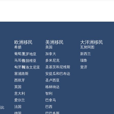
欧洲移民
美洲移民
大洋洲移民
希腊
美国
瓦努阿图
葡萄牙
加拿大
新西兰
克罗地亚
马耳他
多米尼克
瑙鲁
拉脱维亚
匈牙利
圣基茨和尼维斯
斐济
斯洛文尼亚
塞浦路斯
安提瓜和巴布达
西班牙
圣卢西亚
英国
格林纳达
意大利
智利
爱尔兰
巴拿马
法国
巴西
西比
德国
巴巴多斯