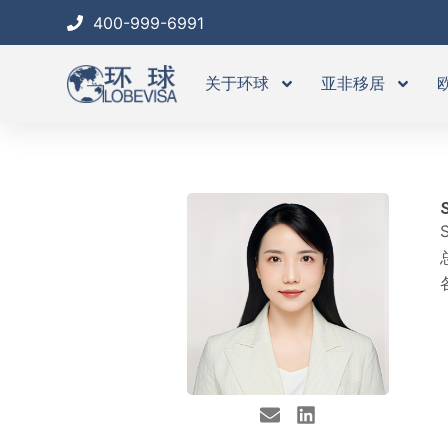
跳
400-999-6991
至
内
关于环球
亚非移居
容
S