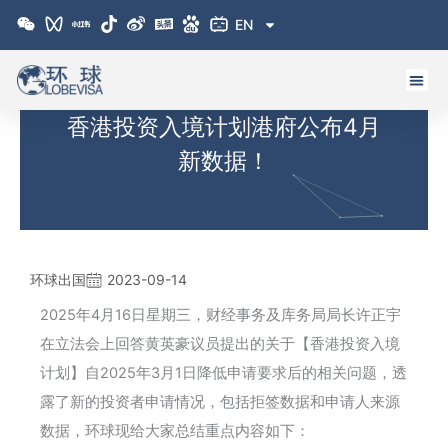
跳
EN
至
内
容
香港投资入境计划港府公布4月
新数据！
环球出国
2023-09-14
2025年4月16日星期三，财经事务及库务局局长许正宇
在立法会上回答黄英豪议员提出的关于【香港投资入境
计划】自2025年3月1日降低申请要求后的相关问题，透
露了新的投资者申请情况，包括拒签数据和申请人来源
数据，环球现给大家总结重点内容如下：