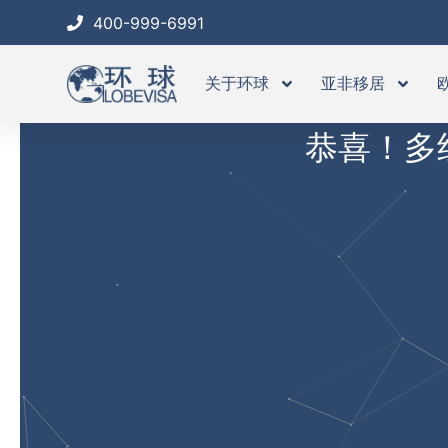
跳
400-999-6991
至
内
关于环球
亚非移居
容
恭喜！多