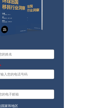
a
：
的国家和地区