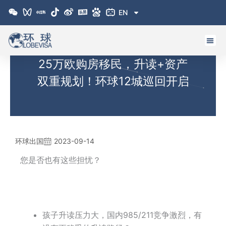
跳
EN
至
内
容
25万欧购房移民，升读+资产
双重规划！环球12城巡回开启
环球出国
2023-09-14
您是否也有这些担忧？
孩子升读压力大，国内985/211竞争激烈，有