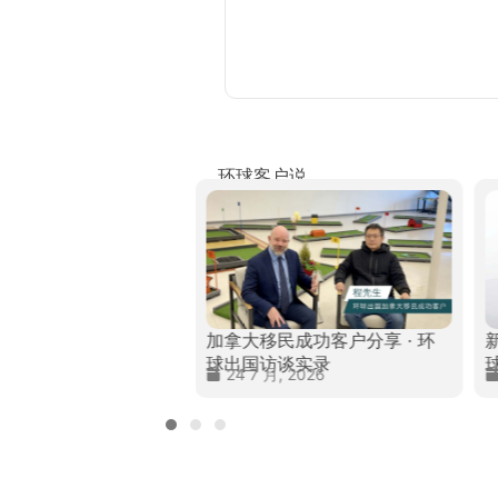
环球客户说
民成功客户分享 · 环
加拿大移民成功客户分享 · 环
谈实录
球出国访谈实录
 2026
24 7 月, 2026