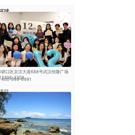
环球
市硚口区京汉大道688号武汉恒隆广场
3208-3209
00-999-6991
项目