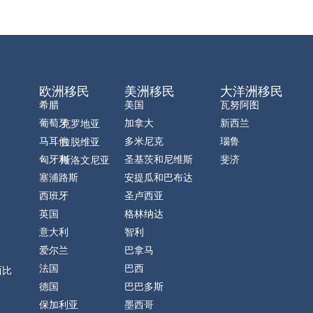
欧洲移民
美洲移民
大洋洲移民
希腊
美国
瓦努阿图
葡萄牙
加拿大
新西兰
克罗地亚
马耳他
多米尼克
瑙鲁
拉脱维亚
匈牙利
圣基茨和尼维斯
斐济
斯洛文尼亚
塞浦路斯
安提瓜和巴布达
西班牙
圣卢西亚
英国
格林纳达
意大利
智利
爱尔兰
巴拿马
法国
巴西
西比
德国
巴巴多斯
保加利亚
墨西哥