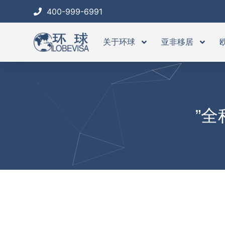
跳
400-999-6991
至
内
关于环球
亚非移居
容
”