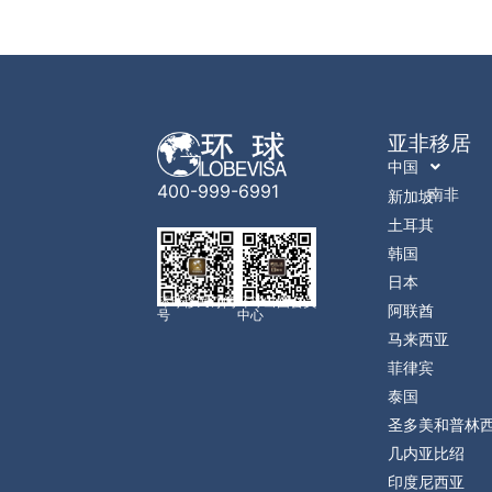
亚非移居
中国
400-999-6991
南非
新加坡
土耳其
韩国
日本
环球移民订阅
环球出国会员
阿联酋
号
中心
马来西亚
菲律宾
泰国
圣多美和普林
几内亚比绍
印度尼西亚