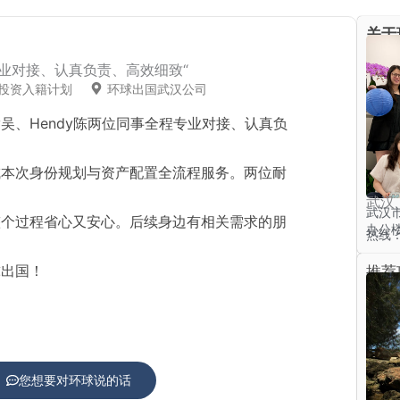
关于
专业对接、认真负责、高效细致“
投资入籍计划
环球出国武汉公司
y吴、Hendy陈两位同事全程专业对接、认真负
成本次身份规划与资产配置全流程服务。两位耐
武汉
武汉
整个过程省心又安心。后续身边有相关需求的朋
办公楼
热线：4
球出国！
推荐
您想要对环球说的话