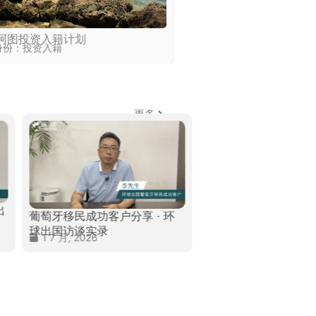
阿图投资入籍计划
身份：投资入籍
更多
出
葡萄牙移民成功客户分享 · 环
球出国访谈实录
1 7 月, 2026