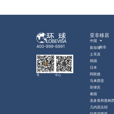
亚非移居
中国
400-999-6991
南非
新加坡
土耳其
韩国
日本
环球移民订阅
环球出国会员
阿联酋
号
中心
马来西亚
菲律宾
泰国
圣多美和普林
几内亚比绍
印度尼西亚