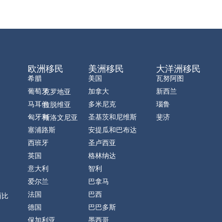
欧洲移民
美洲移民
大洋洲移民
希腊
美国
瓦努阿图
葡萄牙
加拿大
新西兰
克罗地亚
马耳他
多米尼克
瑙鲁
拉脱维亚
匈牙利
圣基茨和尼维斯
斐济
斯洛文尼亚
塞浦路斯
安提瓜和巴布达
西班牙
圣卢西亚
英国
格林纳达
意大利
智利
爱尔兰
巴拿马
法国
巴西
西比
德国
巴巴多斯
保加利亚
墨西哥