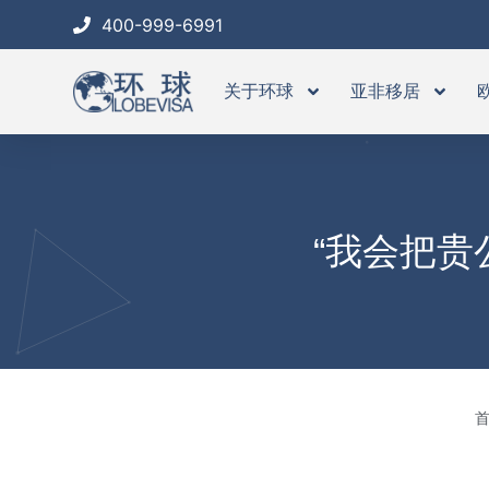
跳
400-999-6991
至
内
关于环球
亚非移居
容
“我会把贵