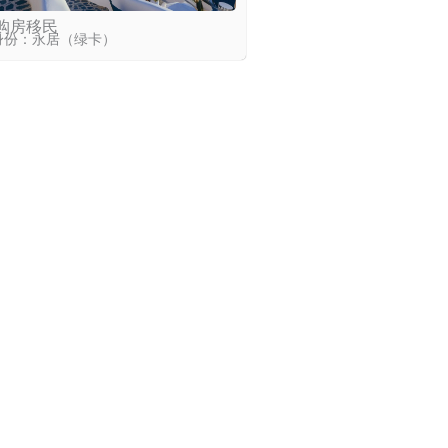
购房移民
身份：永居（绿卡）