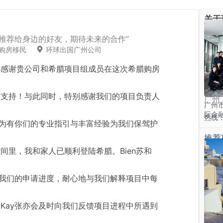
关于
司推荐给身边的好友，期待未来的合作”
购房移民
环球出国广州公司
心感谢贵公司和希腊项目组成员在这次希腊购房
与支持！与此同时，特别感谢我们的项目负责人
广州
广州
际金融
热线：4
！因为有你们的专业指引与丰富经验为我们保驾护
推荐
间里，我和家人已顺利登陆希腊。Bien苏和
进我们的申请进度，耐心地与我们解释项目中每
和Kay张亦会及时向我们反馈项目进程中所遇到