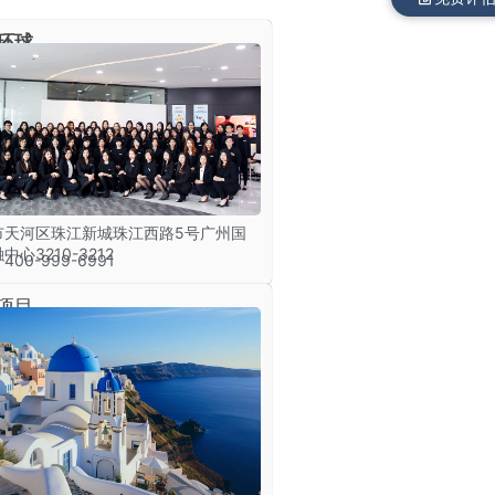
环球
市天河区珠江新城珠江西路5号广州国
中心3210-3212
00-999-6991
项目