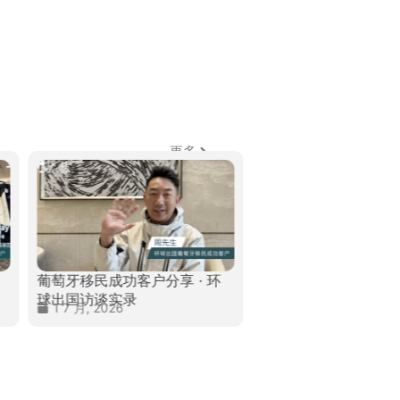
更多
美国L1A
分享 · 环
新加坡移民成功客户分享 · 环
国访谈实
球出国访谈实录
24 7 月,
24 7 月, 2026