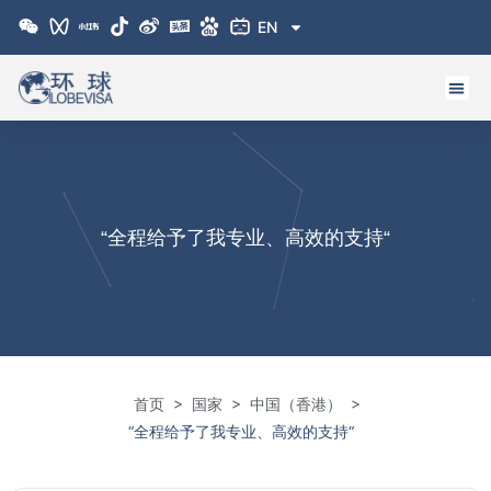
跳
EN
至
内
容
“全程给予了我专业、高效的支持“
>
>
>
首页
国家
中国（香港）
“全程给予了我专业、高效的支持“