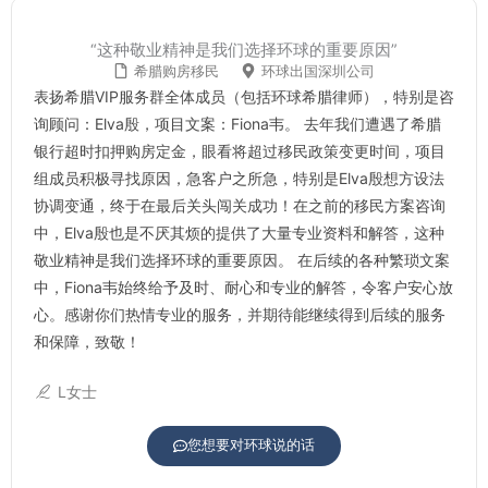
“这种敬业精神是我们选择环球的重要原因”
希腊购房移民
环球出国深圳公司
表扬希腊VIP服务群全体成员（包括环球希腊律师），特别是咨
询顾问：Elva殷，项目文案：Fiona韦。 去年我们遭遇了希腊
银行超时扣押购房定金，眼看将超过移民政策变更时间，项目
组成员积极寻找原因，急客户之所急，特别是Elva殷想方设法
协调变通，终于在最后关头闯关成功！在之前的移民方案咨询
中，Elva殷也是不厌其烦的提供了大量专业资料和解答，这种
敬业精神是我们选择环球的重要原因。 在后续的各种繁琐文案
中，Fiona韦始终给予及时、耐心和专业的解答，令客户安心放
心。感谢你们热情专业的服务，并期待能继续得到后续的服务
和保障，致敬！
L女士
您想要对环球说的话