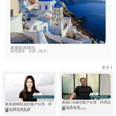
希腊购房移民
获得身份：永居（绿卡）
更多
环球客户说
美国L1A成功客户分享 · 环球出
新加坡移民成功客户分享 · 环
国访谈实录
球出国访谈实录
24 7 月, 2026
24 7 月, 2026