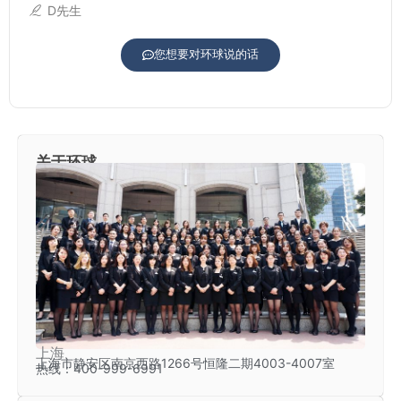
D先生
您想要对环球说的话
关于环球
上海
上海市静安区南京西路1266号恒隆二期4003-4007室
热线：400-999-6991