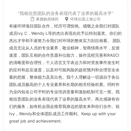
“我相信贵团队的业务表现代表了业界的最高水平”
希腊购房移民
环球出国上海公司
有缘环球项目团队合作，经历可谓惊艳。感慨之余我们对团队
成员Ivy C，Wendy L等的杰出表现在此予以特别嘉奖。你们的
杰出才华和不谢努力令我们对环球的整体实力刮目相看。 团队
成员无论从人员的专业素养，敬业精神，智商情商水平，反馈
速度，团队互相的合作意愿补位能力，操作流程完善和RASCI
的清晰度和合理性，个人语言文字表达力和对突发事件发生时
的应对和反应速度，以及对可能风险的超前预判和合理安全余
量的把握，整体能力及其出色。我个人理解这一切源自于各位
团队成员极高的个人专业素养和长期的相关经验积累。同时作
为业内知名公司平时的专业培训质量和激励机制可见一斑。我
相信贵团队的业务表现代表了业界的最高水平。再次感谢有你
们的服务，如有机会我会推荐我身边的朋友来和你们合作。祝
Ivy，Wendy和全体团队成员工作顺利。Keep up with your
great job and achievement.