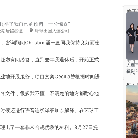
关于
快超乎了我自己的预料，十分惊喜”
长期居留签证
环球出国大连公司
咨询顾问Christina潘一直同我保持良好而密
和疑虑有问必答，直到去年我退休后，开始正式
大连
大连
楼ST
热线：4
地开展服务，项目文案Cecilia曾根据时间进
推荐
好各文件，很多我不懂、不清楚的地方都耐心地
有时候还进行语音连线详细加以解释。在环球工
理出了一套非常合规优质的材料。8月27日提