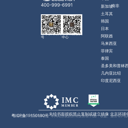
400-999-6991
南非
新加坡
土耳其
韩国
日本
环球移民订阅
环球出国会员
阿联酋
号
中心
马来西亚
菲律宾
泰国
圣多美和普林
几内亚比绍
印度尼西亚
未经书面授权禁止复制或建立镜像 北京环球
粤ICP备19150180号
*温馨提醒：投资有风险。本网站涉及的所有投资细节(如：收益、退出等)