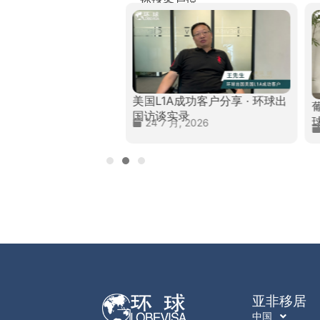
环球客户说
美国L1A成功客户分享 · 环球出
民成功客户分享 · 环
国访谈实录
谈实录
24 7 月, 2026
, 2026
亚非移居
中国