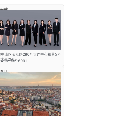
环球
市中山区长江路280号大连中心裕景5号
2大厦2505
00-999-6991
项目