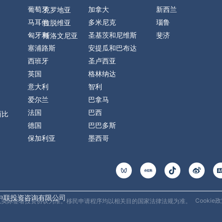
葡萄牙
加拿大
新西兰
克罗地亚
马耳他
多米尼克
瑙鲁
拉脱维亚
匈牙利
圣基茨和尼维斯
斐济
斯洛文尼亚
塞浦路斯
安提瓜和巴布达
西班牙
圣卢西亚
英国
格林纳达
意大利
智利
爱尔兰
巴拿马
法国
巴西
西比
德国
巴巴多斯
保加利亚
墨西哥
T
W
i
e
k
i
t
b
o
o
中联投资咨询有限公司
Cookie
均以实际签署投资协议为准。移民申请程序均以相关目的国家法律法规为准。
k