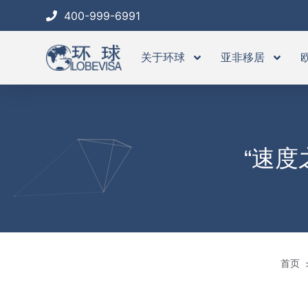
跳
400-999-6991
至
内
关于环球
亚非移居
容
“速
首页